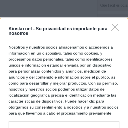
Qué fácil es odi
Tatuajes, cicatri
que busca a los d
Kiosko.net -
Su privacidad es importante para
Ceuta
nosotros
Herencia del esc
Nosotros y nuestros socios almacenamos o accedemos a
del PP: así es l
información en un dispositivo, tales como cookies, y
ático de Ayuso
procesamos datos personales, tales como identificadores
únicos e información estándar enviada por un dispositivo,
para personalizar contenidos y anuncios, medición de
© Kiosko.net
Aviso Legal
Privacidad y Cookies
anuncios y del contenido e información sobre el público, así
como para desarrollar y mejorar productos. Con su permiso,
nosotros y nuestros socios podemos utilizar datos de
localización geográfica precisa e identificación mediante las
características de dispositivos. Puede hacer clic para
otorgarnos su consentimiento a nosotros y a nuestros socios
para que llevemos a cabo el procesamiento previamente
descrito. De forma alternativa, puede acceder a información
más detallada y cambiar sus preferencias antes de otorgar o