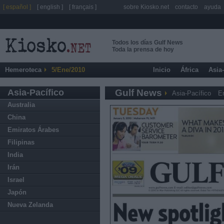
[ español ]
[ english ]
[ français ]
sobre Kiosko.net
contacto
ayuda
Todos los días Gulf News
Toda la prensa de hoy
Hemeroteca
5/Ene/2010
Inicio
África
Asia
Asia-Pacífico
Gulf News
Asia-Pacífico
E
Australia
China
Emiratos Árabes
Filipinas
India
Irán
Israel
Japón
Nueva Zelanda