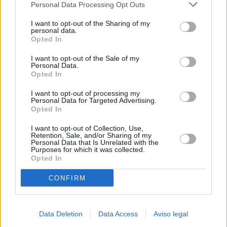
Personal Data Processing Opt Outs
negar su consentimiento. Tenga en cuenta que algún
procesamiento de sus datos personales puede no requerir
I want to opt-out of the Sharing of my
de su consentimiento, pero usted tiene el derecho de
personal data.
rechazar tal procesamiento. Sus preferencias se aplicarán
Opted In
solo a este sitio web. Puede cambiar sus preferencias en
I want to opt-out of the Sale of my
cualquier momento entrando de nuevo en este sitio web o
Personal Data.
visitando nuestra política de privacidad.
Opted In
I want to opt-out of processing my
Personal Data for Targeted Advertising.
Opted In
I want to opt-out of Collection, Use,
Retention, Sale, and/or Sharing of my
Personal Data that Is Unrelated with the
Purposes for which it was collected.
Opted In
CONFIRM
Data Deletion
Data Access
Aviso legal