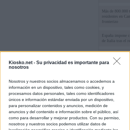
Más de 800.000 t
residentes en Can
fronterizo
España impone co
de Italia tras el
Qué hay detrás d
España por la cri
Kiosko.net -
Su privacidad es importante para
nosotros
Sira Rego: "Es i
personas se muev
Nosotros y nuestros socios almacenamos o accedemos a
algo"
información en un dispositivo, tales como cookies, y
procesamos datos personales, tales como identificadores
únicos e información estándar enviada por un dispositivo,
© Kiosko.net
Aviso Legal
Privacidad y Cookies
para personalizar contenidos y anuncios, medición de
anuncios y del contenido e información sobre el público, así
como para desarrollar y mejorar productos. Con su permiso,
nosotros y nuestros socios podemos utilizar datos de