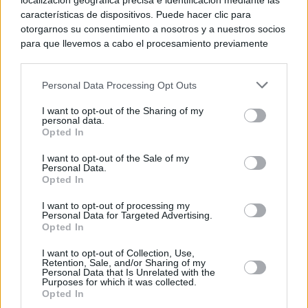
localización geográfica precisa e identificación mediante las
características de dispositivos. Puede hacer clic para
otorgarnos su consentimiento a nosotros y a nuestros socios
para que llevemos a cabo el procesamiento previamente
descrito. De forma alternativa, puede acceder a información
más detallada y cambiar sus preferencias antes de otorgar o
Personal Data Processing Opt Outs
negar su consentimiento. Tenga en cuenta que algún
procesamiento de sus datos personales puede no requerir
I want to opt-out of the Sharing of my
de su consentimiento, pero usted tiene el derecho de
personal data.
rechazar tal procesamiento. Sus preferencias se aplicarán
Opted In
solo a este sitio web. Puede cambiar sus preferencias en
I want to opt-out of the Sale of my
cualquier momento entrando de nuevo en este sitio web o
Personal Data.
visitando nuestra política de privacidad.
Opted In
I want to opt-out of processing my
Personal Data for Targeted Advertising.
Opted In
I want to opt-out of Collection, Use,
Retention, Sale, and/or Sharing of my
Personal Data that Is Unrelated with the
Purposes for which it was collected.
Opted In