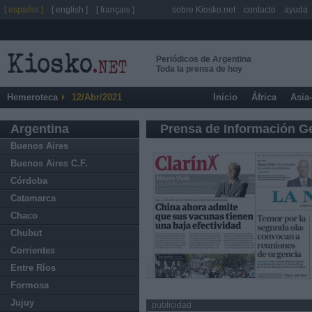
[ español ]
[ english ]
[ français ]
sobre Kiosko.net
contacto
ayuda
Periódicos de Argentina
Toda la prensa de hoy
Hemeroteca
12/Abr/2021
Inicio
África
Asia
Argentina
Prensa de Información G
Buenos Aires
Buenos Aires C.F.
Córdoba
Catamarca
Chaco
Chubut
Corrientes
Entre Ríos
Formosa
Jujuy
publicidad