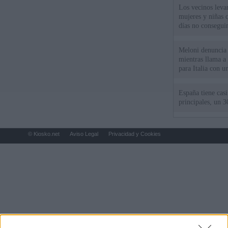
Los vecinos leva
mujeres y niñas 
días no consegu
Meloni denuncia 
mientras llama a
para Italia con 
España tiene cas
principales, un 3
© Kiosko.net
Aviso Legal
Privacidad y Cookies