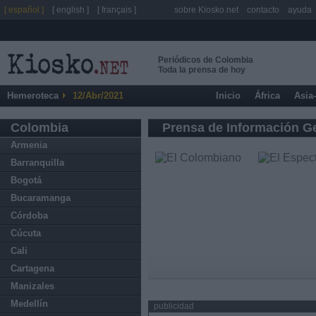
[ español ]
[ english ]
[ français ]
sobre Kiosko.net
contacto
ayuda
Periódicos de Colombia
Toda la prensa de hoy
Hemeroteca
12/Abr/2021
Inicio
África
Asia
Colombia
Prensa de Información G
Armenia
Barranquilla
Bogotá
Bucaramanga
Córdoba
Cúcuta
Cali
Cartagena
Manizales
Medellín
publicidad