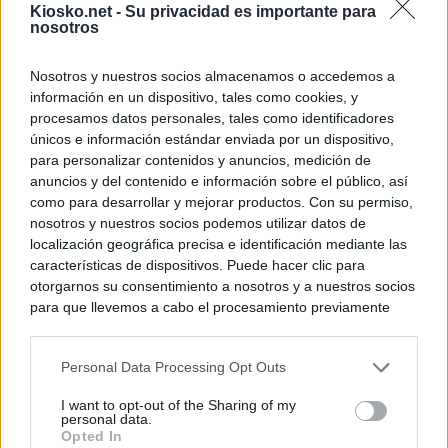
Kiosko.net -
Su privacidad es importante para
nosotros
Nosotros y nuestros socios almacenamos o accedemos a
información en un dispositivo, tales como cookies, y
procesamos datos personales, tales como identificadores
únicos e información estándar enviada por un dispositivo,
para personalizar contenidos y anuncios, medición de
anuncios y del contenido e información sobre el público, así
como para desarrollar y mejorar productos. Con su permiso,
nosotros y nuestros socios podemos utilizar datos de
localización geográfica precisa e identificación mediante las
características de dispositivos. Puede hacer clic para
otorgarnos su consentimiento a nosotros y a nuestros socios
para que llevemos a cabo el procesamiento previamente
descrito. De forma alternativa, puede acceder a información
más detallada y cambiar sus preferencias antes de otorgar o
Personal Data Processing Opt Outs
negar su consentimiento. Tenga en cuenta que algún
procesamiento de sus datos personales puede no requerir
I want to opt-out of the Sharing of my
de su consentimiento, pero usted tiene el derecho de
personal data.
rechazar tal procesamiento. Sus preferencias se aplicarán
Opted In