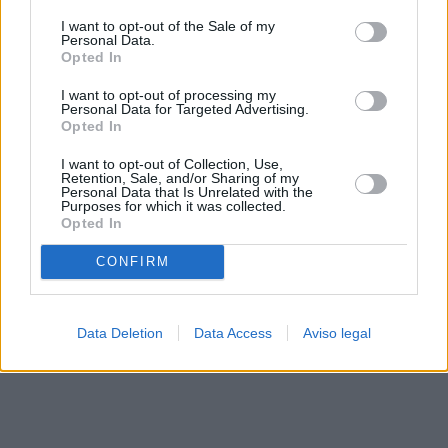
solo a este sitio web. Puede cambiar sus preferencias en
I want to opt-out of the Sale of my
cualquier momento entrando de nuevo en este sitio web o
Personal Data.
visitando nuestra política de privacidad.
Opted In
I want to opt-out of processing my
Personal Data for Targeted Advertising.
Opted In
I want to opt-out of Collection, Use,
Retention, Sale, and/or Sharing of my
Personal Data that Is Unrelated with the
Purposes for which it was collected.
Opted In
CONFIRM
Data Deletion
Data Access
Aviso legal