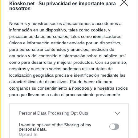
Kiosko.net -
Su privacidad es importante para
nosotros
Nosotros y nuestros socios almacenamos o accedemos a
información en un dispositivo, tales como cookies, y
procesamos datos personales, tales como identificadores
únicos e información estándar enviada por un dispositivo,
para personalizar contenidos y anuncios, medición de
anuncios y del contenido e información sobre el público, así
como para desarrollar y mejorar productos. Con su permiso,
nosotros y nuestros socios podemos utilizar datos de
localización geográfica precisa e identificación mediante las
características de dispositivos. Puede hacer clic para
otorgarnos su consentimiento a nosotros y a nuestros socios
para que llevemos a cabo el procesamiento previamente
descrito. De forma alternativa, puede acceder a información
más detallada y cambiar sus preferencias antes de otorgar o
Personal Data Processing Opt Outs
negar su consentimiento. Tenga en cuenta que algún
procesamiento de sus datos personales puede no requerir
I want to opt-out of the Sharing of my
de su consentimiento, pero usted tiene el derecho de
personal data.
rechazar tal procesamiento. Sus preferencias se aplicarán
Opted In