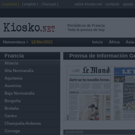
[ español ]
[ english ]
[ français ]
sobre Kiosko.net
contacto
ayuda
Periódicos de Francia
Toda la prensa de hoy
Hemeroteca
12/Abr/2021
Inicio
África
Asia
Francia
Prensa de Información G
Alsacia
Alta Normandía
Aquitania
Auvernia
Baja Normandía
Borgoña
Bretaña
Centro
Champaña-Ardenas
Corcega
publicidad