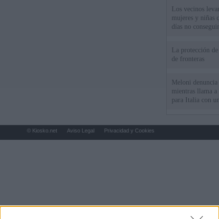
Los vecinos leva
mujeres y niñas 
días no consegu
La protección de
de fronteras
Meloni denuncia 
mientras llama a
para Italia con 
© Kiosko.net
Aviso Legal
Privacidad y Cookies