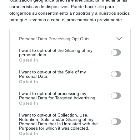
localización geográfica precisa e identificación mediante las
características de dispositivos. Puede hacer clic para
otorgarnos su consentimiento a nosotros y a nuestros socios
para que llevemos a cabo el procesamiento previamente
descrito. De forma alternativa, puede acceder a información
más detallada y cambiar sus preferencias antes de otorgar o
Personal Data Processing Opt Outs
negar su consentimiento. Tenga en cuenta que algún
procesamiento de sus datos personales puede no requerir
I want to opt-out of the Sharing of my
de su consentimiento, pero usted tiene el derecho de
personal data.
rechazar tal procesamiento. Sus preferencias se aplicarán
Opted In
solo a este sitio web. Puede cambiar sus preferencias en
I want to opt-out of the Sale of my
cualquier momento entrando de nuevo en este sitio web o
Personal Data.
visitando nuestra política de privacidad.
Opted In
I want to opt-out of processing my
Personal Data for Targeted Advertising.
Opted In
I want to opt-out of Collection, Use,
Retention, Sale, and/or Sharing of my
Personal Data that Is Unrelated with the
Purposes for which it was collected.
Opted In