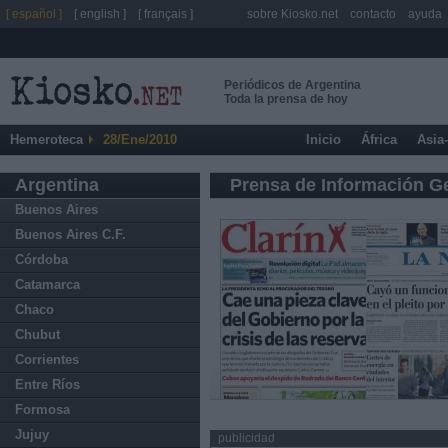
[ español ]
[ english ]
[ français ]
sobre Kiosko.net
contacto
ayuda
Periódicos de Argentina
Toda la prensa de hoy
Hemeroteca
28/Ene/2010
Inicio
África
Asia
Argentina
Prensa de Información G
Buenos Aires
Buenos Aires C.F.
Córdoba
Catamarca
Chaco
Chubut
Corrientes
Entre Ríos
Formosa
Jujuy
publicidad