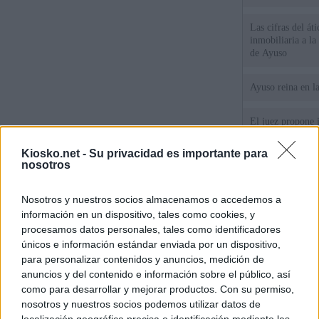
Las cifras del át
inmobiliaria a l
de Ayuso
Ayuso reina en l
El juez propone j
la filtración de i
jefa" Ayuso
Kiosko.net -
Su privacidad es importante para
nosotros
"¿Cuál es el plan
WhatsApp, Faceb
Nosotros y nuestros socios almacenamos o accedemos a
un nuevo cruce a
información en un dispositivo, tales como cookies, y
15 de agosto
procesamos datos personales, tales como identificadores
únicos e información estándar enviada por un dispositivo,
© Kiosko.net
Aviso Legal
Privacidad y Cookies
para personalizar contenidos y anuncios, medición de
anuncios y del contenido e información sobre el público, así
como para desarrollar y mejorar productos. Con su permiso,
nosotros y nuestros socios podemos utilizar datos de