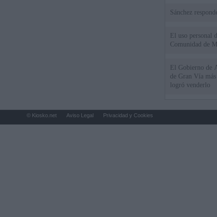
Sánchez responde
El uso personal d
Comunidad de M
El Gobierno de A
de Gran Vía más
logró venderlo
© Kiosko.net
Aviso Legal
Privacidad y Cookies