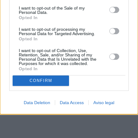
solo a este sitio web. Puede cambiar sus preferencias en
I want to opt-out of the Sale of my
cualquier momento entrando de nuevo en este sitio web o
Personal Data.
visitando nuestra política de privacidad.
Opted In
I want to opt-out of processing my
Personal Data for Targeted Advertising.
Opted In
I want to opt-out of Collection, Use,
Retention, Sale, and/or Sharing of my
Personal Data that Is Unrelated with the
Purposes for which it was collected.
Opted In
CONFIRM
Data Deletion
Data Access
Aviso legal