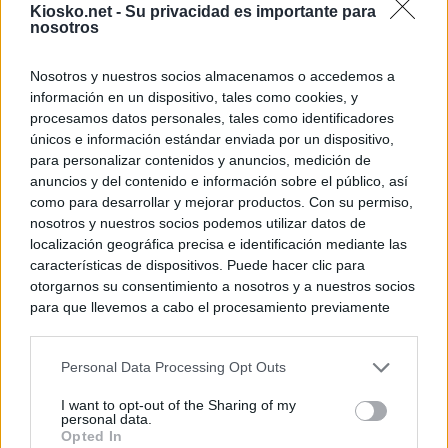
Kiosko.net -
Su privacidad es importante para
nosotros
Nosotros y nuestros socios almacenamos o accedemos a
información en un dispositivo, tales como cookies, y
procesamos datos personales, tales como identificadores
únicos e información estándar enviada por un dispositivo,
para personalizar contenidos y anuncios, medición de
anuncios y del contenido e información sobre el público, así
como para desarrollar y mejorar productos. Con su permiso,
nosotros y nuestros socios podemos utilizar datos de
localización geográfica precisa e identificación mediante las
características de dispositivos. Puede hacer clic para
otorgarnos su consentimiento a nosotros y a nuestros socios
para que llevemos a cabo el procesamiento previamente
descrito. De forma alternativa, puede acceder a información
más detallada y cambiar sus preferencias antes de otorgar o
Personal Data Processing Opt Outs
negar su consentimiento. Tenga en cuenta que algún
procesamiento de sus datos personales puede no requerir
I want to opt-out of the Sharing of my
de su consentimiento, pero usted tiene el derecho de
personal data.
rechazar tal procesamiento. Sus preferencias se aplicarán
Opted In