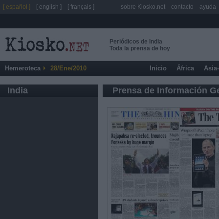
[ español ]
[ english ]
[ français ]
sobre Kiosko.net
contacto
ayuda
Periódicos de India
Toda la prensa de hoy
Hemeroteca
28/Ene/2010
Inicio
África
Asia
India
Prensa de Información G