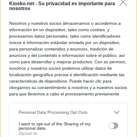
Kiosko.net -
Su privacidad es importante para
nosotros
© Kiosko.net
Aviso Legal
Privacidad y Cookies
Nosotros y nuestros socios almacenamos o accedemos a
información en un dispositivo, tales como cookies, y
procesamos datos personales, tales como identificadores
únicos e información estándar enviada por un dispositivo,
para personalizar contenidos y anuncios, medición de
anuncios y del contenido e información sobre el público, así
como para desarrollar y mejorar productos. Con su permiso,
nosotros y nuestros socios podemos utilizar datos de
localización geográfica precisa e identificación mediante las
características de dispositivos. Puede hacer clic para
otorgarnos su consentimiento a nosotros y a nuestros socios
para que llevemos a cabo el procesamiento previamente
descrito. De forma alternativa, puede acceder a información
más detallada y cambiar sus preferencias antes de otorgar o
Personal Data Processing Opt Outs
negar su consentimiento. Tenga en cuenta que algún
procesamiento de sus datos personales puede no requerir
I want to opt-out of the Sharing of my
de su consentimiento, pero usted tiene el derecho de
personal data.
rechazar tal procesamiento. Sus preferencias se aplicarán
Opted In