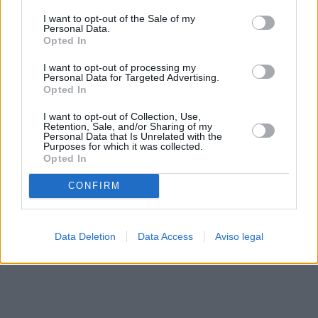
solo a este sitio web. Puede cambiar sus preferencias en
I want to opt-out of the Sale of my
cualquier momento entrando de nuevo en este sitio web o
Personal Data.
visitando nuestra política de privacidad.
Opted In
I want to opt-out of processing my
Personal Data for Targeted Advertising.
Opted In
I want to opt-out of Collection, Use,
Retention, Sale, and/or Sharing of my
Personal Data that Is Unrelated with the
Purposes for which it was collected.
Opted In
CONFIRM
Data Deletion
Data Access
Aviso legal