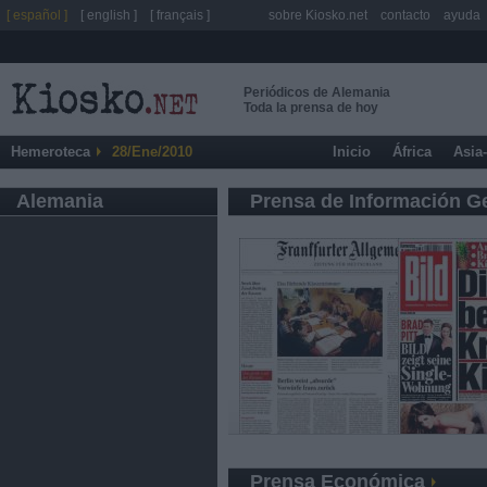
[ español ]
[ english ]
[ français ]
sobre Kiosko.net
contacto
ayuda
Periódicos de Alemania
Toda la prensa de hoy
Hemeroteca
28/Ene/2010
Inicio
África
Asia
Alemania
Prensa de Información G
Prensa Económica