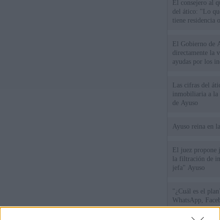
El consejero al 
del ático: "Lo q
tiene residencia o
El Gobierno de A
directamente la 
ayudas por los i
Las cifras del át
inmobiliaria a l
de Ayuso
Ayuso reina en l
El juez propone j
la filtración de i
jefa" Ayuso
"¿Cuál es el plan
WhatsApp, Faceb
un nuevo cruce a
15 de agosto