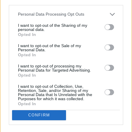
descrito. De forma alternativa, puede acceder a información
más detallada y cambiar sus preferencias antes de otorgar o
Personal Data Processing Opt Outs
negar su consentimiento. Tenga en cuenta que algún
procesamiento de sus datos personales puede no requerir
I want to opt-out of the Sharing of my
de su consentimiento, pero usted tiene el derecho de
personal data.
rechazar tal procesamiento. Sus preferencias se aplicarán
Opted In
solo a este sitio web. Puede cambiar sus preferencias en
I want to opt-out of the Sale of my
cualquier momento entrando de nuevo en este sitio web o
Personal Data.
visitando nuestra política de privacidad.
Opted In
I want to opt-out of processing my
Personal Data for Targeted Advertising.
Opted In
I want to opt-out of Collection, Use,
Retention, Sale, and/or Sharing of my
Personal Data that Is Unrelated with the
Purposes for which it was collected.
Opted In
CONFIRM