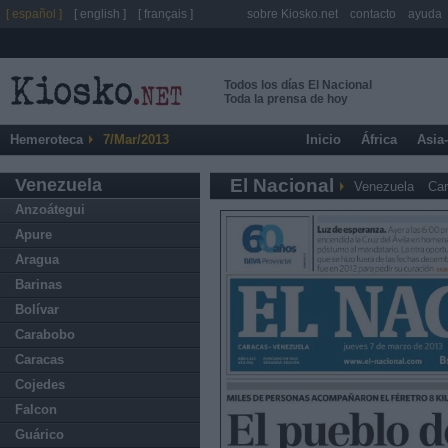
[ español ]
[ english ]
[ français ]
sobre Kiosko.net
contacto
ayuda
Todos los días El Nacional
Toda la prensa de hoy
Hemeroteca
7/Mar/2013
Inicio
África
Asia
Venezuela
El Nacional
Venezuela
Ca
Anzoátegui
Apure
Aragua
Barinas
Bolívar
Carabobo
Caracas
Cojedes
Falcon
Guárico