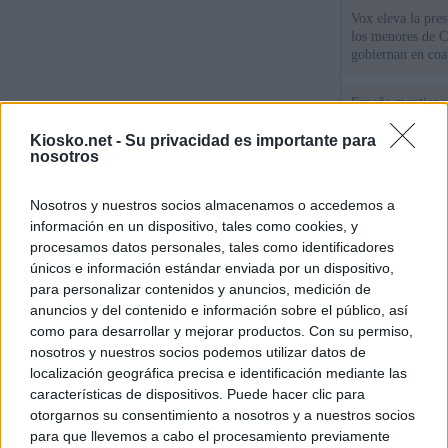
Vox eleva la pres
los menores de C
gobiernan en coa
España mantiene l
coordinación con
cruzar la fronter
Kiosko.net -
Su privacidad es importante para
nosotros
Tatuajes, cicatri
Nosotros y nuestros socios almacenamos o accedemos a
que busca a los d
Ceuta
información en un dispositivo, tales como cookies, y
procesamos datos personales, tales como identificadores
únicos e información estándar enviada por un dispositivo,
© Kiosko.net
Aviso Legal
Privacidad y Cookies
para personalizar contenidos y anuncios, medición de
anuncios y del contenido e información sobre el público, así
como para desarrollar y mejorar productos. Con su permiso,
nosotros y nuestros socios podemos utilizar datos de
localización geográfica precisa e identificación mediante las
características de dispositivos. Puede hacer clic para
otorgarnos su consentimiento a nosotros y a nuestros socios
para que llevemos a cabo el procesamiento previamente