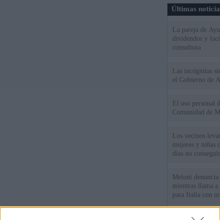
Últimas notici
La pareja de Ayu
dividendos y fac
consultora
Las incógnitas s
el Gobierno de 
El uso personal d
Comunidad de M
Los vecinos leva
mujeres y niñas 
días no consegu
Meloni denuncia 
mientras llama a
para Italia con 
España tiene cas