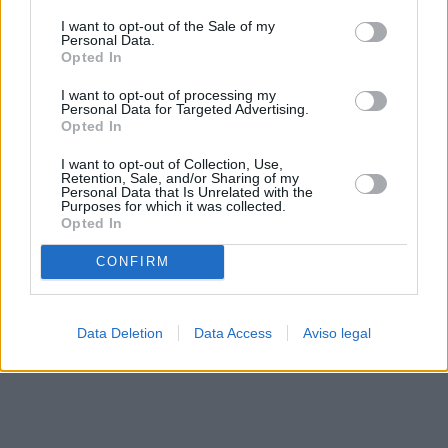
solo a este sitio web. Puede cambiar sus preferencias en
I want to opt-out of the Sale of my
cualquier momento entrando de nuevo en este sitio web o
Personal Data.
visitando nuestra política de privacidad.
Opted In
I want to opt-out of processing my
Personal Data for Targeted Advertising.
Opted In
I want to opt-out of Collection, Use,
Retention, Sale, and/or Sharing of my
Personal Data that Is Unrelated with the
Purposes for which it was collected.
Opted In
CONFIRM
Data Deletion
Data Access
Aviso legal