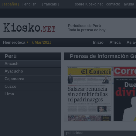
[ español ]
[ english ]
[ français ]
sobre Kiosko.net
contacto
ayuda
Periódicos de Perú
Toda la prensa de hoy
Hemeroteca
7/Mar/2013
Inicio
África
Asia
Perú
Prensa de Información G
Ancash
Ayacucho
Cajamarca
Cuzco
Lima
publicidad