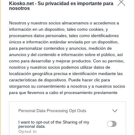
Kiosko.net -
Su privacidad es importante para
principales, un 3
nosotros
Nosotros y nuestros socios almacenamos o accedemos a
© Kiosko.net
Aviso Legal
Privacidad y Cookies
información en un dispositivo, tales como cookies, y
procesamos datos personales, tales como identificadores
únicos e información estándar enviada por un dispositivo,
para personalizar contenidos y anuncios, medición de
anuncios y del contenido e información sobre el público, así
como para desarrollar y mejorar productos. Con su permiso,
nosotros y nuestros socios podemos utilizar datos de
localización geográfica precisa e identificación mediante las
características de dispositivos. Puede hacer clic para
otorgarnos su consentimiento a nosotros y a nuestros socios
para que llevemos a cabo el procesamiento previamente
descrito. De forma alternativa, puede acceder a información
más detallada y cambiar sus preferencias antes de otorgar o
Personal Data Processing Opt Outs
negar su consentimiento. Tenga en cuenta que algún
procesamiento de sus datos personales puede no requerir
I want to opt-out of the Sharing of my
de su consentimiento, pero usted tiene el derecho de
personal data.
rechazar tal procesamiento. Sus preferencias se aplicarán
Opted In