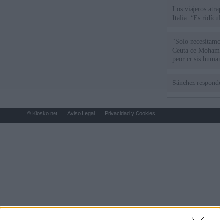
Los viajeros atra
Italia: “Es ridíc
"Solo necesitamo
Ceuta de Mohamed
peor crisis huma
Sánchez responde
© Kiosko.net
Aviso Legal
Privacidad y Cookies