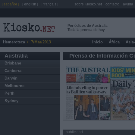
[ español ]
[ english ]
[ français ]
sobre Kiosko.net
contacto
ayuda
Periódicos de Australia
Toda la prensa de hoy
Hemeroteca
7/Mar/2013
Inicio
África
Asia
Australia
Prensa de Información G
Brisbane
Canberra
Darwin
Melbourne
Perth
Sydney
publicidad