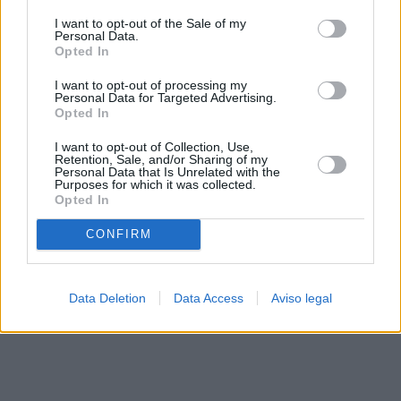
solo a este sitio web. Puede cambiar sus preferencias en
I want to opt-out of the Sale of my
cualquier momento entrando de nuevo en este sitio web o
Personal Data.
visitando nuestra política de privacidad.
Opted In
I want to opt-out of processing my
Personal Data for Targeted Advertising.
Opted In
I want to opt-out of Collection, Use,
Retention, Sale, and/or Sharing of my
Personal Data that Is Unrelated with the
Purposes for which it was collected.
Opted In
CONFIRM
Data Deletion
Data Access
Aviso legal