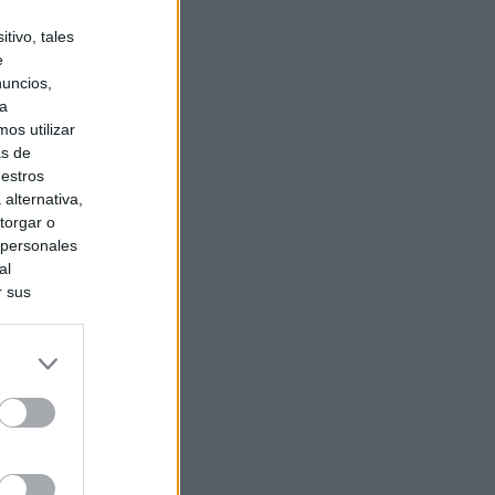
tivo, tales
e
nuncios,
ra
os utilizar
as de
uestros
alternativa,
torgar o
 personales
al
r sus
do nuestra