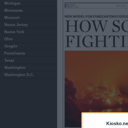
Michigan
Minnesota
Missouri
Nueva Jersey
Nueva York
Ohio
Oregón
Pensilvania
Texas
Washington
Washington D.C.
Kiosko.ne