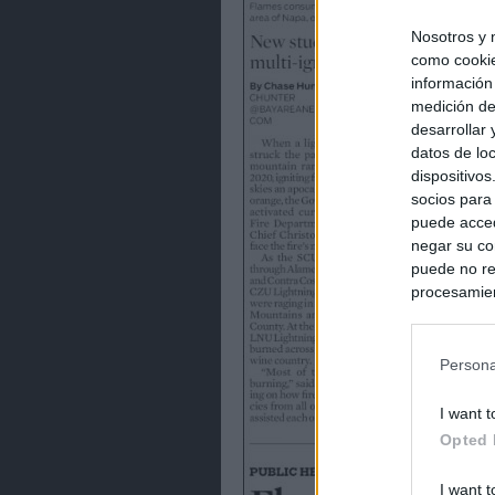
Nosotros y 
como cookie
información
medición de
desarrollar
datos de loc
dispositivo
socios para
puede acced
negar su co
puede no re
procesamien
preferencia
política de 
Persona
I want t
Opted 
I want t