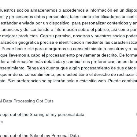
nuestros socios almacenamos o accedemos a información en un disposi
s, y procesamos datos personales, tales como identificadores únicos 
 estándar enviada por un dispositivo, para personalizar contenidos y a
 anuncios y del contenido e información sobre el público, así como pa
 y mejorar productos. Con su permiso, nosotros y nuestros socios podem
alización geográfica precisa e identificación mediante las característic
s. Puede hacer clic para otorgarnos su consentimiento a nosotros y a n
 que llevemos a cabo el procesamiento previamente descrito. De forma 
er a información más detallada y cambiar sus preferencias antes de o
nsentimiento. Tenga en cuenta que algún procesamiento de sus datos
querir de su consentimiento, pero usted tiene el derecho de rechazar t
to. Sus preferencias se aplicarán solo a este sitio web. Puede cambia
s en cualquier momento entrando de nuevo en este sitio web o visitan
privacidad.
l Data Processing Opt Outs
o opt-out of the Sharing of my personal data.
In
o opt-out of the Sale of my Personal Data.