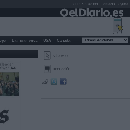
sobre Kiosko.net
contacto
ayuda
opa
Latinoamérica
USA
Canadá
sitio web
traducción