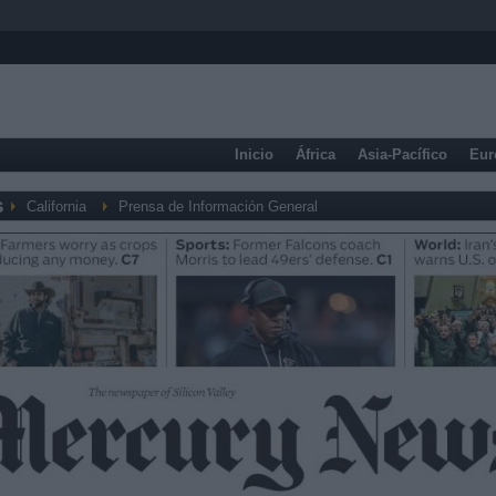
Inicio
África
Asia-Pacífico
Eur
s
California
Prensa de Información General