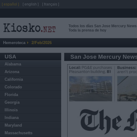
[ español ]
[ english ]
[ français ]
Todos los días San Jose Mercury News
Toda la prensa de hoy
Hemeroteca
2/Feb/2026
USA
San Jose Mercury New
Alabama
Arizona
California
Colorado
Florida
Georgia
Illinois
Indiana
Maryland
Massachusetts