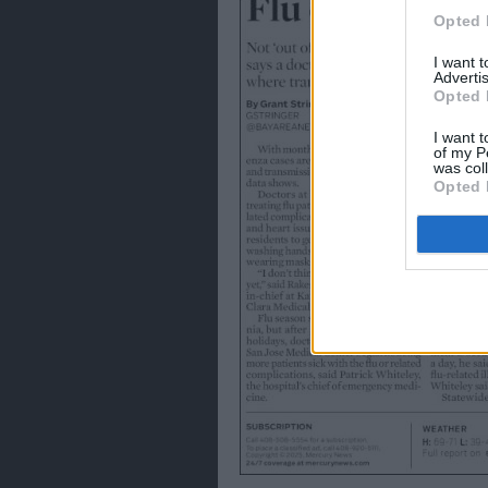
Opted 
I want 
Advertis
Opted 
I want t
of my P
was col
Opted 