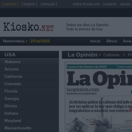
[ español ]
[ english ]
[ français ]
sobre Kiosko.net
contacto
ayuda
Todos los días La Opinión
Toda la prensa de hoy
Hemeroteca
2/Feb/2026
Inicio
África
Asia
USA
La Opinión
California
Pr
Alabama
Arizona
California
Colorado
Florida
Georgia
Illinois
Indiana
Maryland
Massachusetts