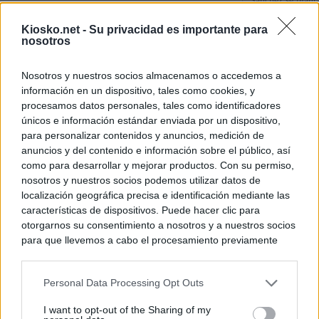
Sánchez se plant
con Italia tras c
Kiosko.net -
Su privacidad es importante para
nosotros
Los viajeros atra
Italia: “Es ridíc
Nosotros y nuestros socios almacenamos o accedemos a
información en un dispositivo, tales como cookies, y
Sánchez responde
procesamos datos personales, tales como identificadores
únicos e información estándar enviada por un dispositivo,
para personalizar contenidos y anuncios, medición de
© Kiosko.net
Aviso Legal
Privacidad y Cookies
anuncios y del contenido e información sobre el público, así
como para desarrollar y mejorar productos. Con su permiso,
nosotros y nuestros socios podemos utilizar datos de
localización geográfica precisa e identificación mediante las
características de dispositivos. Puede hacer clic para
otorgarnos su consentimiento a nosotros y a nuestros socios
para que llevemos a cabo el procesamiento previamente
descrito. De forma alternativa, puede acceder a información
más detallada y cambiar sus preferencias antes de otorgar o
Personal Data Processing Opt Outs
negar su consentimiento. Tenga en cuenta que algún
procesamiento de sus datos personales puede no requerir
I want to opt-out of the Sharing of my
de su consentimiento, pero usted tiene el derecho de