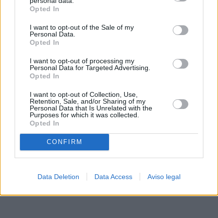
personal data.
rechazar tal procesamiento. Sus preferencias se aplicarán
Opted In
solo a este sitio web. Puede cambiar sus preferencias en
I want to opt-out of the Sale of my
cualquier momento entrando de nuevo en este sitio web o
Personal Data.
visitando nuestra política de privacidad.
Opted In
I want to opt-out of processing my
Personal Data for Targeted Advertising.
Opted In
I want to opt-out of Collection, Use,
Retention, Sale, and/or Sharing of my
Personal Data that Is Unrelated with the
Purposes for which it was collected.
Opted In
CONFIRM
Data Deletion
Data Access
Aviso legal