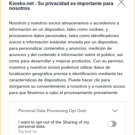
Kiosko.net -
Su privacidad es importante para
nosotros
Nosotros y nuestros socios almacenamos o accedemos a
información en un dispositivo, tales como cookies, y
procesamos datos personales, tales como identificadores
únicos e información estándar enviada por un dispositivo,
para personalizar contenidos y anuncios, medición de
anuncios y del contenido e información sobre el público, así
como para desarrollar y mejorar productos. Con su permiso,
nosotros y nuestros socios podemos utilizar datos de
localización geográfica precisa e identificación mediante las
características de dispositivos. Puede hacer clic para
otorgarnos su consentimiento a nosotros y a nuestros socios
para que llevemos a cabo el procesamiento previamente
descrito. De forma alternativa, puede acceder a información
más detallada y cambiar sus preferencias antes de otorgar o
Personal Data Processing Opt Outs
negar su consentimiento. Tenga en cuenta que algún
procesamiento de sus datos personales puede no requerir
I want to opt-out of the Sharing of my
de su consentimiento, pero usted tiene el derecho de
personal data.
rechazar tal procesamiento. Sus preferencias se aplicarán
Opted In