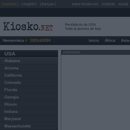
[ español ]
[ english ]
[ français ]
sobre Kiosko.net
contacto
ayuda
Periódicos de USA
Toda la prensa de hoy
Hemeroteca
12/Oct/2024
Inicio
África
Asia
publicidad
USA
Alabama
Arizona
California
Colorado
Florida
Georgia
Illinois
Indiana
Maryland
Massachusetts