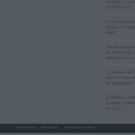
controles a viaj
proporcionales"
La Fiscalía actu
acojan a los meno
Ceuta
Vox eleva la pres
los menores de C
gobiernan en coa
Un diputado de 
ante la Fiscalía 
los inmigrantes”
El Gobierno rech
ministros acudan 
de Ceuta
© Kiosko.net
Aviso Legal
Privacidad y Cookies