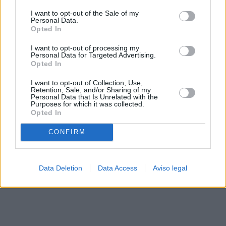
solo a este sitio web. Puede cambiar sus preferencias en
I want to opt-out of the Sale of my
cualquier momento entrando de nuevo en este sitio web o
Personal Data.
visitando nuestra política de privacidad.
Opted In
I want to opt-out of processing my
Personal Data for Targeted Advertising.
Opted In
I want to opt-out of Collection, Use,
Retention, Sale, and/or Sharing of my
Personal Data that Is Unrelated with the
Purposes for which it was collected.
Opted In
CONFIRM
Data Deletion
Data Access
Aviso legal