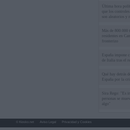
Última hora políti
que los controles
son aleatorios y 
Más de 800.000 t
residentes en Can
fronterizo
España impone co
de Italia tras el
Qué hay detrás d
España por la cri
Sira Rego: "Es i
personas se muev
algo"
© Kiosko.net
Aviso Legal
Privacidad y Cookies