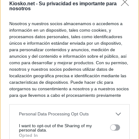
Kiosko.net -
Su privacidad es importante para
nosotros
Nosotros y nuestros socios almacenamos o accedemos a
información en un dispositivo, tales como cookies, y
procesamos datos personales, tales como identificadores
únicos e información estándar enviada por un dispositivo,
para personalizar contenidos y anuncios, medición de
anuncios y del contenido e información sobre el público, así
como para desarrollar y mejorar productos. Con su permiso,
nosotros y nuestros socios podemos utilizar datos de
localización geográfica precisa e identificación mediante las
características de dispositivos. Puede hacer clic para
otorgarnos su consentimiento a nosotros y a nuestros socios
para que llevemos a cabo el procesamiento previamente
descrito. De forma alternativa, puede acceder a información
más detallada y cambiar sus preferencias antes de otorgar o
Personal Data Processing Opt Outs
negar su consentimiento. Tenga en cuenta que algún
procesamiento de sus datos personales puede no requerir
I want to opt-out of the Sharing of my
de su consentimiento, pero usted tiene el derecho de
personal data.
rechazar tal procesamiento. Sus preferencias se aplicarán
Opted In