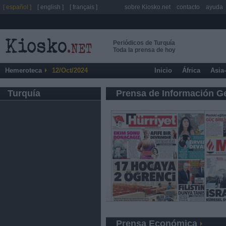
[ español ]
[ english ]
[ français ]
sobre Kiosko.net
contacto
ayuda
Periódicos de Turquía
Toda la prensa de hoy
Hemeroteca
12/Oct/2024
Inicio
África
Asia
Turquía
Prensa de Información G
Prensa Económica