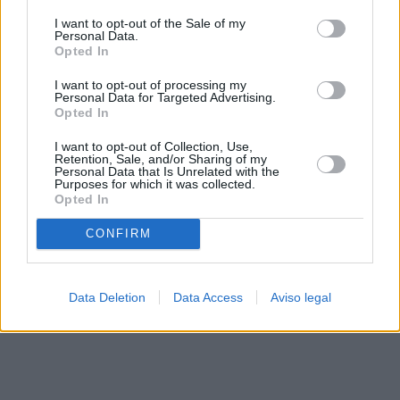
solo a este sitio web. Puede cambiar sus preferencias en
I want to opt-out of the Sale of my
cualquier momento entrando de nuevo en este sitio web o
Personal Data.
visitando nuestra política de privacidad.
Opted In
I want to opt-out of processing my
Personal Data for Targeted Advertising.
Opted In
I want to opt-out of Collection, Use,
Retention, Sale, and/or Sharing of my
Personal Data that Is Unrelated with the
Purposes for which it was collected.
Opted In
CONFIRM
Data Deletion
Data Access
Aviso legal