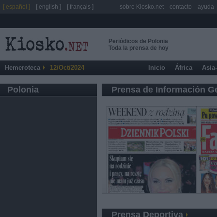
[ español ]
[ english ]
[ français ]
sobre Kiosko.net
contacto
ayuda
Periódicos de Polonia
Toda la prensa de hoy
Hemeroteca
12/Oct/2024
Inicio
África
Asia
Polonia
Prensa de Información G
Prensa Deportiva