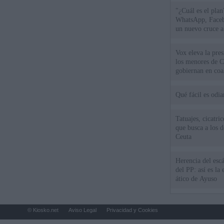
"¿Cuál es el plan
WhatsApp, Faceb
un nuevo cruce a
15 de agosto
Vox eleva la pres
los menores de C
gobiernan en coa
Qué fácil es odi
Tatuajes, cicatri
que busca a los d
Ceuta
Herencia del esc
del PP: así es l
ático de Ayuso
© Kiosko.net
Aviso Legal
Privacidad y Cookies