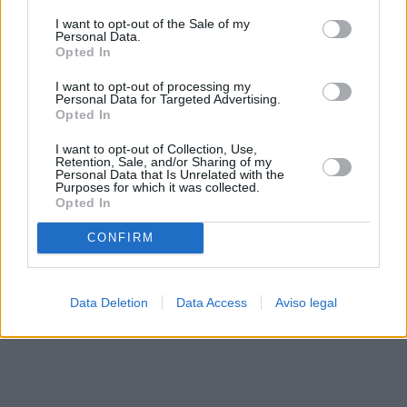
solo a este sitio web. Puede cambiar sus preferencias en
I want to opt-out of the Sale of my
cualquier momento entrando de nuevo en este sitio web o
Personal Data.
visitando nuestra política de privacidad.
Opted In
I want to opt-out of processing my
Personal Data for Targeted Advertising.
Opted In
I want to opt-out of Collection, Use,
Retention, Sale, and/or Sharing of my
Personal Data that Is Unrelated with the
Purposes for which it was collected.
Opted In
CONFIRM
Data Deletion
Data Access
Aviso legal