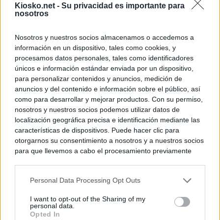
Kiosko.net -
Su privacidad es importante para
nosotros
Nosotros y nuestros socios almacenamos o accedemos a
información en un dispositivo, tales como cookies, y
procesamos datos personales, tales como identificadores
únicos e información estándar enviada por un dispositivo,
para personalizar contenidos y anuncios, medición de
anuncios y del contenido e información sobre el público, así
como para desarrollar y mejorar productos. Con su permiso,
nosotros y nuestros socios podemos utilizar datos de
localización geográfica precisa e identificación mediante las
características de dispositivos. Puede hacer clic para
otorgarnos su consentimiento a nosotros y a nuestros socios
para que llevemos a cabo el procesamiento previamente
descrito. De forma alternativa, puede acceder a información
más detallada y cambiar sus preferencias antes de otorgar o
Personal Data Processing Opt Outs
negar su consentimiento. Tenga en cuenta que algún
procesamiento de sus datos personales puede no requerir
I want to opt-out of the Sharing of my
de su consentimiento, pero usted tiene el derecho de
personal data.
rechazar tal procesamiento. Sus preferencias se aplicarán
Opted In