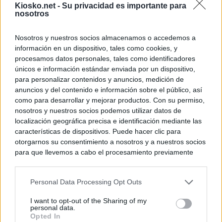
Kiosko.net -
Su privacidad es importante para
nosotros
Nosotros y nuestros socios almacenamos o accedemos a
información en un dispositivo, tales como cookies, y
procesamos datos personales, tales como identificadores
únicos e información estándar enviada por un dispositivo,
para personalizar contenidos y anuncios, medición de
anuncios y del contenido e información sobre el público, así
como para desarrollar y mejorar productos. Con su permiso,
nosotros y nuestros socios podemos utilizar datos de
localización geográfica precisa e identificación mediante las
características de dispositivos. Puede hacer clic para
otorgarnos su consentimiento a nosotros y a nuestros socios
para que llevemos a cabo el procesamiento previamente
descrito. De forma alternativa, puede acceder a información
más detallada y cambiar sus preferencias antes de otorgar o
Personal Data Processing Opt Outs
negar su consentimiento. Tenga en cuenta que algún
procesamiento de sus datos personales puede no requerir
I want to opt-out of the Sharing of my
de su consentimiento, pero usted tiene el derecho de
personal data.
rechazar tal procesamiento. Sus preferencias se aplicarán
Opted In