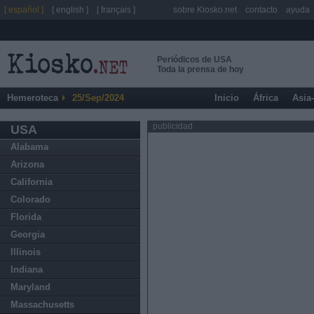
[ español ]
[ english ]
[ français ]
sobre Kiosko.net
contacto
ayuda
Periódicos de USA
Toda la prensa de hoy
Hemeroteca
25/Sep/2024
Inicio
África
Asia
publicidad
USA
Alabama
Arizona
California
Colorado
Florida
Georgia
Illinois
Indiana
Maryland
Massachusetts