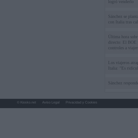
logró venderlo
Sánchez se plant
con Italia tras c
Última hora sobre
directo: El BOE p
controles a viaje
tacha de "incomp
Los viajeros atra
Italia: “Es ridíc
Sánchez responde
© Kiosko.net
Aviso Legal
Privacidad y Cookies