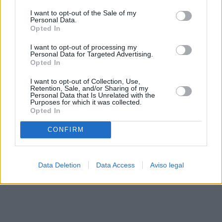
solo a este sitio web. Puede cambiar sus preferencias en
I want to opt-out of the Sale of my
cualquier momento entrando de nuevo en este sitio web o
Personal Data.
visitando nuestra política de privacidad.
Opted In
I want to opt-out of processing my
Personal Data for Targeted Advertising.
Opted In
I want to opt-out of Collection, Use,
Retention, Sale, and/or Sharing of my
Personal Data that Is Unrelated with the
Purposes for which it was collected.
Opted In
CONFIRM
Data Deletion
Data Access
Aviso legal