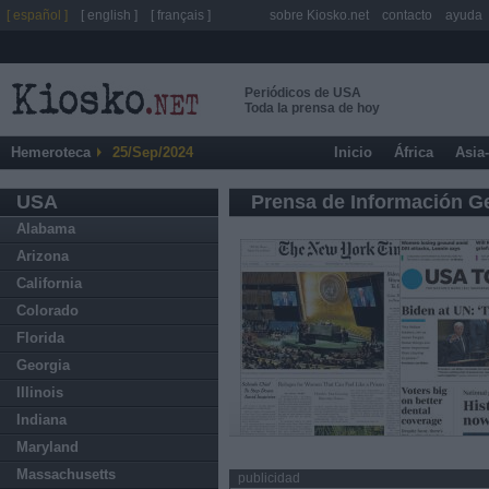
[ español ]
[ english ]
[ français ]
sobre Kiosko.net
contacto
ayuda
Periódicos de USA
Toda la prensa de hoy
Hemeroteca
25/Sep/2024
Inicio
África
Asia
USA
Prensa de Información G
Alabama
Arizona
California
Colorado
Florida
Georgia
Illinois
Indiana
Maryland
Massachusetts
publicidad