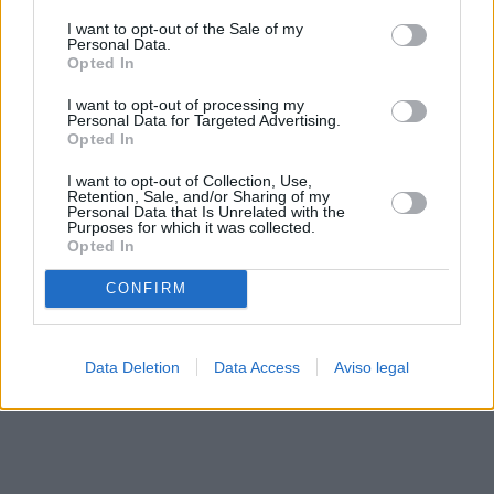
solo a este sitio web. Puede cambiar sus preferencias en
I want to opt-out of the Sale of my
cualquier momento entrando de nuevo en este sitio web o
Personal Data.
visitando nuestra política de privacidad.
Opted In
I want to opt-out of processing my
Personal Data for Targeted Advertising.
Opted In
I want to opt-out of Collection, Use,
Retention, Sale, and/or Sharing of my
Personal Data that Is Unrelated with the
Purposes for which it was collected.
Opted In
CONFIRM
Data Deletion
Data Access
Aviso legal