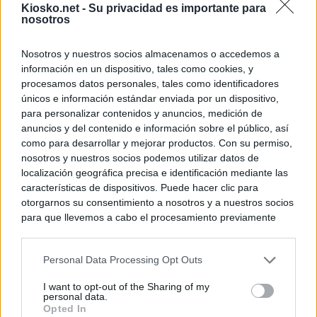
Kiosko.net -
Su privacidad es importante para
nosotros
Nosotros y nuestros socios almacenamos o accedemos a
información en un dispositivo, tales como cookies, y
procesamos datos personales, tales como identificadores
únicos e información estándar enviada por un dispositivo,
para personalizar contenidos y anuncios, medición de
anuncios y del contenido e información sobre el público, así
como para desarrollar y mejorar productos. Con su permiso,
nosotros y nuestros socios podemos utilizar datos de
localización geográfica precisa e identificación mediante las
características de dispositivos. Puede hacer clic para
otorgarnos su consentimiento a nosotros y a nuestros socios
para que llevemos a cabo el procesamiento previamente
descrito. De forma alternativa, puede acceder a información
más detallada y cambiar sus preferencias antes de otorgar o
Personal Data Processing Opt Outs
negar su consentimiento. Tenga en cuenta que algún
procesamiento de sus datos personales puede no requerir
I want to opt-out of the Sharing of my
de su consentimiento, pero usted tiene el derecho de
personal data.
rechazar tal procesamiento. Sus preferencias se aplicarán
Opted In