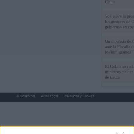
Ceuta
Vox eleva la pres
los menores de C
gobiernan en coa
Un diputado de 
ante la Fiscalía 
los inmigrantes”
El Gobierno rech
ministros acudan 
de Ceuta
© Kiosko.net
Aviso Legal
Privacidad y Cookies