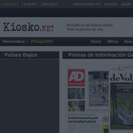
[ español ]
[ english ]
[ français ]
sobre Kiosko.net
contacto
ayuda
Periódicos de Países Bajos
Toda la prensa de hoy
Hemeroteca
25/Sep/2024
Inicio
África
Asia
Países Bajos
Prensa de Información G