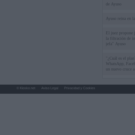
de Ayuso
Ayuso reina en l
El juez propone j
la filtración de i
jefa" Ayuso
"¿Cuál es el plan
WhatsApp, Faceb
un nuevo cruce a
15 de agosto
© Kiosko.net
Aviso Legal
Privacidad y Cookies