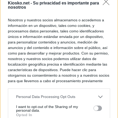
Kiosko.net -
Su privacidad es importante para
nosotros
Nosotros y nuestros socios almacenamos o accedemos a
información en un dispositivo, tales como cookies, y
procesamos datos personales, tales como identificadores
únicos e información estándar enviada por un dispositivo,
para personalizar contenidos y anuncios, medición de
anuncios y del contenido e información sobre el público, así
como para desarrollar y mejorar productos. Con su permiso,
nosotros y nuestros socios podemos utilizar datos de
localización geográfica precisa e identificación mediante las
características de dispositivos. Puede hacer clic para
otorgarnos su consentimiento a nosotros y a nuestros socios
para que llevemos a cabo el procesamiento previamente
descrito. De forma alternativa, puede acceder a información
más detallada y cambiar sus preferencias antes de otorgar o
Personal Data Processing Opt Outs
negar su consentimiento. Tenga en cuenta que algún
procesamiento de sus datos personales puede no requerir
I want to opt-out of the Sharing of my
de su consentimiento, pero usted tiene el derecho de
personal data.
rechazar tal procesamiento. Sus preferencias se aplicarán
Opted In