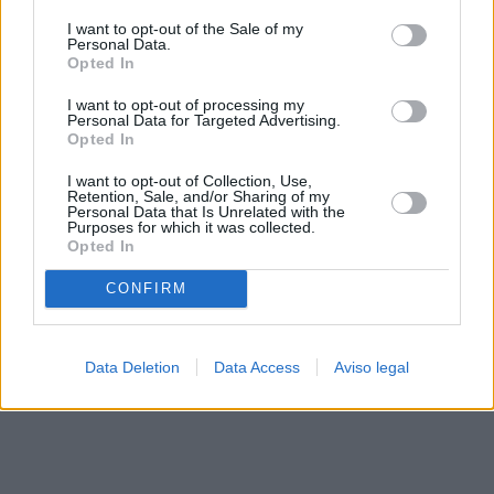
solo a este sitio web. Puede cambiar sus preferencias en
I want to opt-out of the Sale of my
cualquier momento entrando de nuevo en este sitio web o
Personal Data.
visitando nuestra política de privacidad.
Opted In
I want to opt-out of processing my
Personal Data for Targeted Advertising.
Opted In
I want to opt-out of Collection, Use,
Retention, Sale, and/or Sharing of my
Personal Data that Is Unrelated with the
Purposes for which it was collected.
Opted In
CONFIRM
Data Deletion
Data Access
Aviso legal