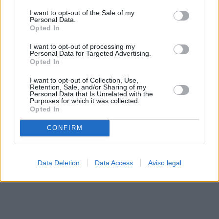
solo a este sitio web. Puede cambiar sus preferencias en
I want to opt-out of the Sale of my
cualquier momento entrando de nuevo en este sitio web o
Personal Data.
visitando nuestra política de privacidad.
Opted In
I want to opt-out of processing my
Personal Data for Targeted Advertising.
Opted In
I want to opt-out of Collection, Use,
Retention, Sale, and/or Sharing of my
Personal Data that Is Unrelated with the
Purposes for which it was collected.
Opted In
CONFIRM
Data Deletion
Data Access
Aviso legal