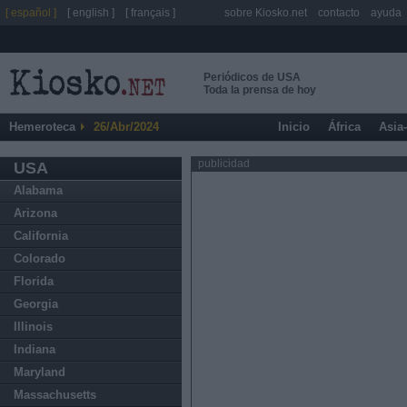
[ español ]
[ english ]
[ français ]
sobre Kiosko.net
contacto
ayuda
Periódicos de USA
Toda la prensa de hoy
Hemeroteca
26/Abr/2024
Inicio
África
Asia
publicidad
USA
Alabama
Arizona
California
Colorado
Florida
Georgia
Illinois
Indiana
Maryland
Massachusetts