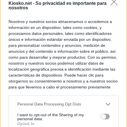
Kiosko.net -
Su privacidad es importante para
nosotros
Nosotros y nuestros socios almacenamos o accedemos a
información en un dispositivo, tales como cookies, y
procesamos datos personales, tales como identificadores
únicos e información estándar enviada por un dispositivo,
para personalizar contenidos y anuncios, medición de
anuncios y del contenido e información sobre el público, así
como para desarrollar y mejorar productos. Con su permiso,
nosotros y nuestros socios podemos utilizar datos de
localización geográfica precisa e identificación mediante las
características de dispositivos. Puede hacer clic para
otorgarnos su consentimiento a nosotros y a nuestros socios
para que llevemos a cabo el procesamiento previamente
descrito. De forma alternativa, puede acceder a información
más detallada y cambiar sus preferencias antes de otorgar o
Personal Data Processing Opt Outs
negar su consentimiento. Tenga en cuenta que algún
procesamiento de sus datos personales puede no requerir
I want to opt-out of the Sharing of my
de su consentimiento, pero usted tiene el derecho de
personal data.
rechazar tal procesamiento. Sus preferencias se aplicarán
Opted In