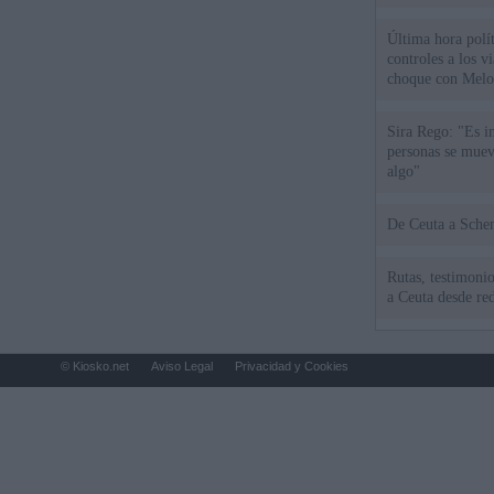
Última hora polít
controles a los vi
choque con Melo
Sira Rego: "Es i
personas se muev
algo"
De Ceu
Rutas, testimonio
a Ceuta desde red
© Kiosko.net
Aviso Legal
Privacidad y Cookies