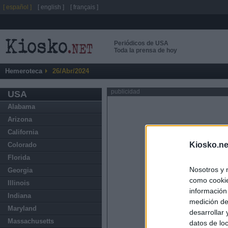
[ español ]
[ english ]
[ français ]
Periódicos de USA
Toda la prensa de hoy
Hemeroteca
26/Abr/2024
publicidad
USA
Alabama
Arizona
California
Kiosko.ne
Colorado
Florida
Nosotros y 
Georgia
como cookie
Illinois
información
Indiana
medición de
Maryland
desarrollar
Massachusetts
datos de loc