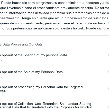
s. Puede hacer clic para otorgarnos su consentimiento a nosotros y a n
 que llevemos a cabo el procesamiento previamente descrito. De forma 
rnia
er a información más detallada y cambiar sus preferencias antes de o
nsentimiento. Tenga en cuenta que algún procesamiento de sus datos
querir de su consentimiento, pero usted tiene el derecho de rechazar t
to. Sus preferencias se aplicarán solo a este sitio web. Puede cambia
s en cualquier momento entrando de nuevo en este sitio web o visitan
privacidad.
l Data Processing Opt Outs
o opt-out of the Sharing of my personal data.
In
o opt-out of the Sale of my Personal Data.
In
to opt-out of processing my Personal Data for Targeted
ing.
In
ias
SO
o opt-out of Collection, Use, Retention, Sale, and/or Sharing
ersonal Data that Is Unrelated with the Purposes for which it
Kio
n ultimátum a Italia: o levanta los controles a viajeros de