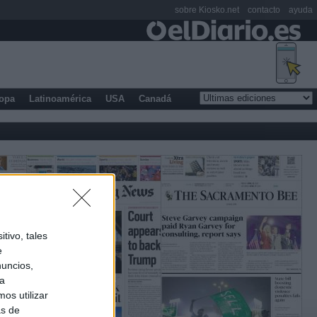
sobre Kiosko.net
contacto
ayuda
opa
Latinoamérica
USA
Canadá
tivo, tales
e
nuncios,
ra
os utilizar
as de