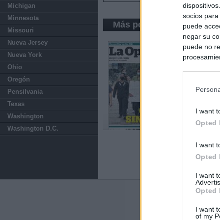
dispositivo
Michigan
socios para
Minnesota
Más periódicos de Califo
puede acced
Missouri
negar su co
Nueva Jersey
puede no re
Nueva York
procesamien
Ohio
preferencia
política de 
Oregón
Persona
Pensilvania
Texas
I want t
Washington
Opted 
Washington D.C.
I want t
Opted 
I want 
Advertis
Opted 
Últimas notic
I want t
of my P
El Gobierno da u