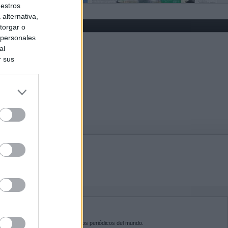
uestros
alternativa,
torgar o
 personales
al
r sus
do nuestra
BRE KIOSKO.NET
sko.net
es la puerta de entrada a los periódicos del mundo.