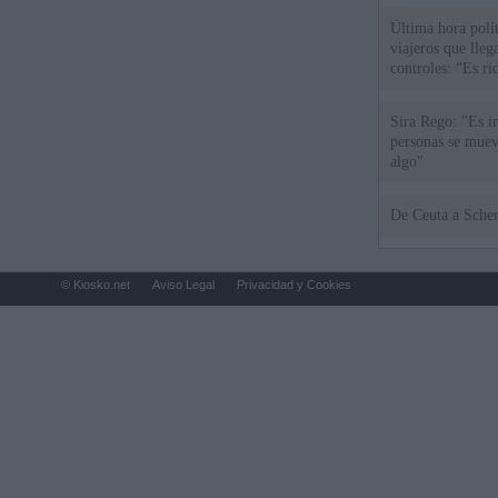
Última hora polít
viajeros que llega
controles: “Es ri
Sira Rego: "Es i
personas se muev
algo"
De Ceu
© Kiosko.net
Aviso Legal
Privacidad y Cookies