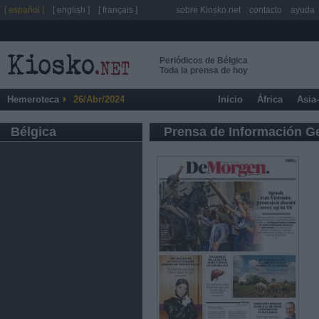
[ español ]
[ english ]
[ français ]
sobre Kiosko.net
contacto
ayuda
Periódicos de Bélgica
Toda la prensa de hoy
Hemeroteca
26/Abr/2024
Inicio
África
Asia
Bélgica
Prensa de Información G