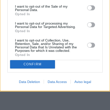
solo a este sitio web. Puede cambiar sus preferencias en
I want to opt-out of the Sale of my
cualquier momento entrando de nuevo en este sitio web o
Personal Data.
visitando nuestra política de privacidad.
Opted In
I want to opt-out of processing my
Personal Data for Targeted Advertising.
Opted In
I want to opt-out of Collection, Use,
Retention, Sale, and/or Sharing of my
Personal Data that Is Unrelated with the
Purposes for which it was collected.
Opted In
CONFIRM
Data Deletion
Data Access
Aviso legal