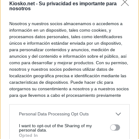
Kiosko.net -
Su privacidad es importante para
nosotros
Nosotros y nuestros socios almacenamos o accedemos a
información en un dispositivo, tales como cookies, y
procesamos datos personales, tales como identificadores
únicos e información estándar enviada por un dispositivo,
para personalizar contenidos y anuncios, medición de
anuncios y del contenido e información sobre el público, así
como para desarrollar y mejorar productos. Con su permiso,
nosotros y nuestros socios podemos utilizar datos de
localización geográfica precisa e identificación mediante las
características de dispositivos. Puede hacer clic para
otorgarnos su consentimiento a nosotros y a nuestros socios
para que llevemos a cabo el procesamiento previamente
descrito. De forma alternativa, puede acceder a información
más detallada y cambiar sus preferencias antes de otorgar o
Personal Data Processing Opt Outs
negar su consentimiento. Tenga en cuenta que algún
procesamiento de sus datos personales puede no requerir
I want to opt-out of the Sharing of my
de su consentimiento, pero usted tiene el derecho de
personal data.
rechazar tal procesamiento. Sus preferencias se aplicarán
Opted In