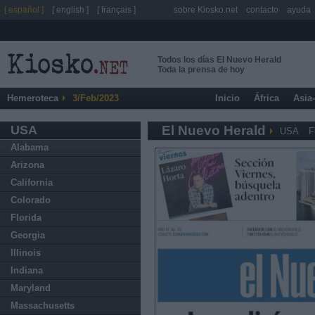
[ español ]
[ english ]
[ français ]
sobre Kiosko.net
contacto
ayuda
Todos los días El Nuevo Herald
Toda la prensa de hoy
Hemeroteca
3/Feb/2023
Inicio
África
Asia
USA
El Nuevo Herald
USA
F
Alabama
Arizona
California
Colorado
Florida
Georgia
Illinois
Indiana
Maryland
Massachusetts