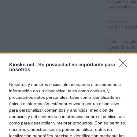
de Gran Vía más
logró venderlo
Sánchez se plant
con Italia tras c
Última hora sobre
directo: El BOE p
controles a viaje
tacha de "incomp
Kiosko.net -
Su privacidad es importante para
Los viajeros atra
nosotros
Italia: “Es ridíc
Nosotros y nuestros socios almacenamos o accedemos a
Sánchez responde
información en un dispositivo, tales como cookies, y
procesamos datos personales, tales como identificadores
únicos e información estándar enviada por un dispositivo,
© Kiosko.net
Aviso Legal
Privacidad y Cookies
para personalizar contenidos y anuncios, medición de
anuncios y del contenido e información sobre el público, así
como para desarrollar y mejorar productos. Con su permiso,
nosotros y nuestros socios podemos utilizar datos de
localización geográfica precisa e identificación mediante las