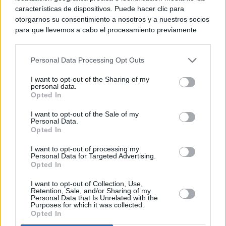
características de dispositivos. Puede hacer clic para
otorgarnos su consentimiento a nosotros y a nuestros socios
para que llevemos a cabo el procesamiento previamente
descrito. De forma alternativa, puede acceder a información
más detallada y cambiar sus preferencias antes de otorgar o
Personal Data Processing Opt Outs
negar su consentimiento. Tenga en cuenta que algún
procesamiento de sus datos personales puede no requerir
I want to opt-out of the Sharing of my
de su consentimiento, pero usted tiene el derecho de
personal data.
rechazar tal procesamiento. Sus preferencias se aplicarán
Opted In
solo a este sitio web. Puede cambiar sus preferencias en
I want to opt-out of the Sale of my
cualquier momento entrando de nuevo en este sitio web o
Personal Data.
visitando nuestra política de privacidad.
Opted In
I want to opt-out of processing my
Personal Data for Targeted Advertising.
Opted In
I want to opt-out of Collection, Use,
Retention, Sale, and/or Sharing of my
Personal Data that Is Unrelated with the
Purposes for which it was collected.
Opted In