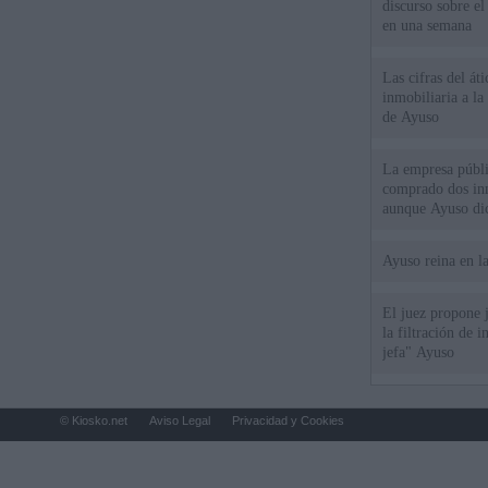
discurso sobre e
en una semana
Las cifras del át
inmobiliaria a l
de Ayuso
La empresa públic
comprado dos inm
aunque Ayuso dic
el año"
Ayuso reina en l
El juez propone j
la filtración de i
jefa" Ayuso
© Kiosko.net
Aviso Legal
Privacidad y Cookies