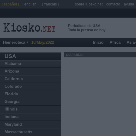
[ español ]
[ english ]
[ français ]
sobre Kiosko.net
contacto
ayuda
Periódicos de USA
Toda la prensa de hoy
Hemeroteca
10/May/2022
Inicio
África
Asia
publicidad
USA
Alabama
Arizona
California
Colorado
Florida
Georgia
Illinois
Indiana
Maryland
Massachusetts