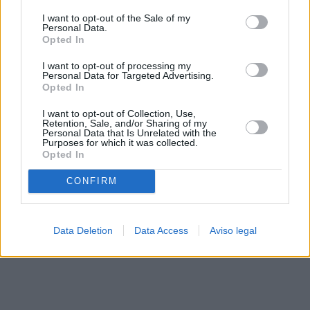
solo a este sitio web. Puede cambiar sus preferencias en
I want to opt-out of the Sale of my
cualquier momento entrando de nuevo en este sitio web o
Personal Data.
visitando nuestra política de privacidad.
Opted In
I want to opt-out of processing my
Personal Data for Targeted Advertising.
Opted In
I want to opt-out of Collection, Use,
Retention, Sale, and/or Sharing of my
Personal Data that Is Unrelated with the
Purposes for which it was collected.
Opted In
CONFIRM
Data Deletion
Data Access
Aviso legal