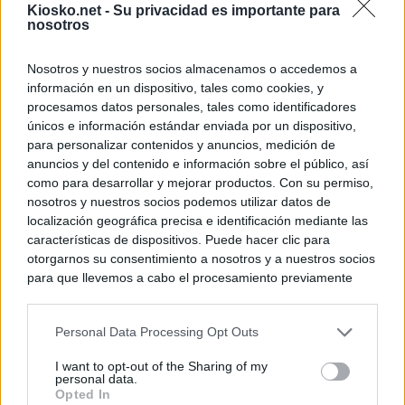
Kiosko.net -
Su privacidad es importante para
nosotros
Nosotros y nuestros socios almacenamos o accedemos a
información en un dispositivo, tales como cookies, y
procesamos datos personales, tales como identificadores
únicos e información estándar enviada por un dispositivo,
para personalizar contenidos y anuncios, medición de
anuncios y del contenido e información sobre el público, así
como para desarrollar y mejorar productos. Con su permiso,
nosotros y nuestros socios podemos utilizar datos de
localización geográfica precisa e identificación mediante las
características de dispositivos. Puede hacer clic para
otorgarnos su consentimiento a nosotros y a nuestros socios
para que llevemos a cabo el procesamiento previamente
descrito. De forma alternativa, puede acceder a información
más detallada y cambiar sus preferencias antes de otorgar o
Personal Data Processing Opt Outs
negar su consentimiento. Tenga en cuenta que algún
procesamiento de sus datos personales puede no requerir
I want to opt-out of the Sharing of my
de su consentimiento, pero usted tiene el derecho de
personal data.
rechazar tal procesamiento. Sus preferencias se aplicarán
Opted In