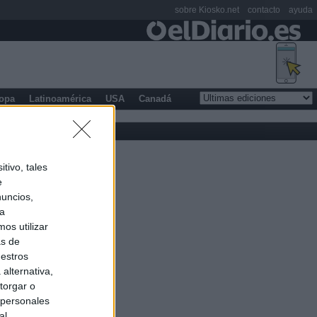
sobre Kiosko.net
contacto
ayuda
opa
Latinoamérica
USA
Canadá
tivo, tales
e
nuncios,
ra
os utilizar
as de
uestros
alternativa,
torgar o
 personales
al