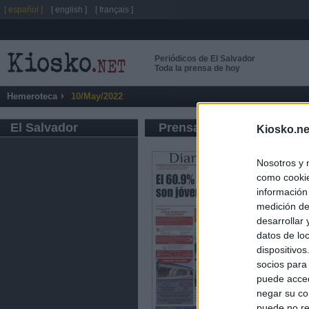
[ español ]
[ english ]
[ français ]
Periódicos de El Salvador
Toda la prensa de hoy
Hemeroteca
10/May/2022
El Salvador
Prensa de Información G
Kiosko.ne
Nosotros y 
como cookie
información
medición de
desarrollar
datos de loc
dispositivo
socios para
puede acced
negar su co
puede no re