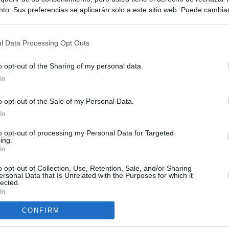
to. Sus preferencias se aplicarán solo a este sitio web. Puede cambia
s en cualquier momento entrando de nuevo en este sitio web o visitan
privacidad.
l Data Processing Opt Outs
o opt-out of the Sharing of my personal data.
In
o opt-out of the Sale of my Personal Data.
ias
In
SO
Kio
ará ante la Fiscalía al consejo de administración de Planifica
to opt-out of processing my Personal Data for Targeted
ing.
scándalo del ático
Nav
In
del
cándalo Púnica y refugio de cargos del PP: así es la empresa
o opt-out of Collection, Use, Retention, Sale, and/or Sharing
SÍ
pró el ático de Ayuso
ersonal Data that Is Unrelated with the Purposes for which it
lected.
In
ompró el Gobierno de Ayuso en Chamberí tampoco puede ser
al: lo prohíbe la normativa municipal
CONFIRM