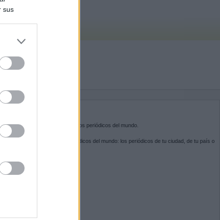
r sus
do nuestra
BRE KIOSKO.NET
sko.net
es la puerta de entrada a los periódicos del mundo.
ega por las portadas de los periódicos del mundo: los periódicos de tu ciudad, de tu país o
 otro extremo del mundo.
GUENOS