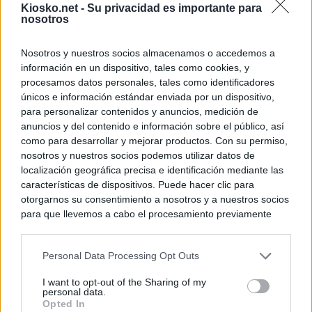
Kiosko.net -
Su privacidad es importante para
nosotros
Nosotros y nuestros socios almacenamos o accedemos a
información en un dispositivo, tales como cookies, y
procesamos datos personales, tales como identificadores
únicos e información estándar enviada por un dispositivo,
para personalizar contenidos y anuncios, medición de
anuncios y del contenido e información sobre el público, así
como para desarrollar y mejorar productos. Con su permiso,
nosotros y nuestros socios podemos utilizar datos de
localización geográfica precisa e identificación mediante las
características de dispositivos. Puede hacer clic para
otorgarnos su consentimiento a nosotros y a nuestros socios
para que llevemos a cabo el procesamiento previamente
descrito. De forma alternativa, puede acceder a información
más detallada y cambiar sus preferencias antes de otorgar o
Personal Data Processing Opt Outs
negar su consentimiento. Tenga en cuenta que algún
procesamiento de sus datos personales puede no requerir
I want to opt-out of the Sharing of my
de su consentimiento, pero usted tiene el derecho de
personal data.
rechazar tal procesamiento. Sus preferencias se aplicarán
Opted In