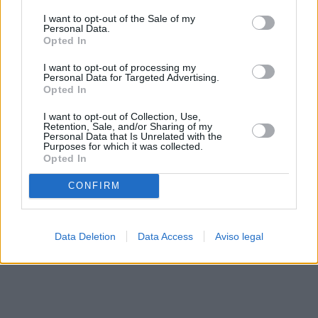
solo a este sitio web. Puede cambiar sus preferencias en
I want to opt-out of the Sale of my
cualquier momento entrando de nuevo en este sitio web o
Personal Data.
visitando nuestra política de privacidad.
Opted In
I want to opt-out of processing my
Personal Data for Targeted Advertising.
Opted In
I want to opt-out of Collection, Use,
Retention, Sale, and/or Sharing of my
Personal Data that Is Unrelated with the
Purposes for which it was collected.
Opted In
CONFIRM
Data Deletion
Data Access
Aviso legal