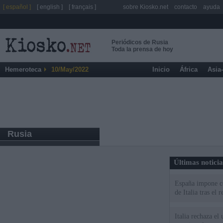
[ español ]
[ english ]
[ français ]
sobre Kiosko.net
contacto
ayuda
Periódicos de Rusia
Toda la prensa de hoy
Hemeroteca
10/May/2022
Inicio
África
Asia
Rusia
Últimas notici
España impone co
de Italia tras el
Italia rechaza e