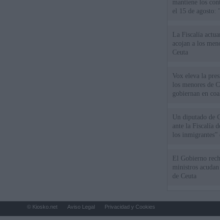
mantiene los cont
el 15 de agosto:
La Fiscalía actu
acojan a los meno
Ceuta
Vox eleva la pres
los menores de C
gobiernan en coa
Un diputado de 
ante la Fiscalía 
los inmigrantes”
El Gobierno rech
ministros acudan 
de Ceuta
© Kiosko.net
Aviso Legal
Privacidad y Cookies