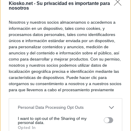
Kiosko.net -
Su privacidad es importante para
nosotros
Nosotros y nuestros socios almacenamos o accedemos a
información en un dispositivo, tales como cookies, y
procesamos datos personales, tales como identificadores
únicos e información estándar enviada por un dispositivo,
para personalizar contenidos y anuncios, medición de
anuncios y del contenido e información sobre el público, así
como para desarrollar y mejorar productos. Con su permiso,
nosotros y nuestros socios podemos utilizar datos de
localización geográfica precisa e identificación mediante las
características de dispositivos. Puede hacer clic para
otorgarnos su consentimiento a nosotros y a nuestros socios
para que llevemos a cabo el procesamiento previamente
descrito. De forma alternativa, puede acceder a información
más detallada y cambiar sus preferencias antes de otorgar o
Personal Data Processing Opt Outs
negar su consentimiento. Tenga en cuenta que algún
procesamiento de sus datos personales puede no requerir
I want to opt-out of the Sharing of my
de su consentimiento, pero usted tiene el derecho de
personal data.
rechazar tal procesamiento. Sus preferencias se aplicarán
Opted In