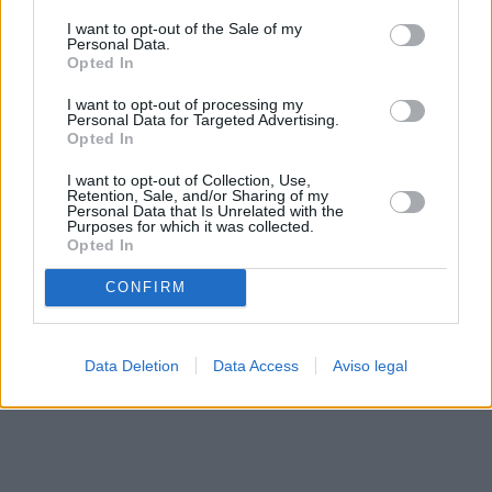
solo a este sitio web. Puede cambiar sus preferencias en
I want to opt-out of the Sale of my
cualquier momento entrando de nuevo en este sitio web o
Personal Data.
visitando nuestra política de privacidad.
Opted In
I want to opt-out of processing my
Personal Data for Targeted Advertising.
Opted In
I want to opt-out of Collection, Use,
Retention, Sale, and/or Sharing of my
Personal Data that Is Unrelated with the
Purposes for which it was collected.
Opted In
CONFIRM
Data Deletion
Data Access
Aviso legal