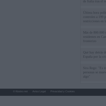
de Italia tras el
Última hora polít
controles a 199 p
restricciones en l
Más de 800.000 t
residentes en Can
fronterizo
Qué hay detrás d
España por la cri
Sira Rego: "Es i
personas se muev
algo"
© Kiosko.net
Aviso Legal
Privacidad y Cookies