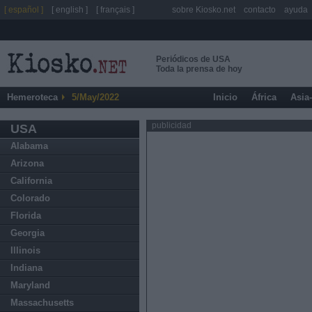
[ español ]
[ english ]
[ français ]
sobre Kiosko.net
contacto
ayuda
Periódicos de USA
Toda la prensa de hoy
Hemeroteca
5/May/2022
Inicio
África
Asia
publicidad
USA
Alabama
Arizona
California
Colorado
Florida
Georgia
Illinois
Indiana
Maryland
Massachusetts