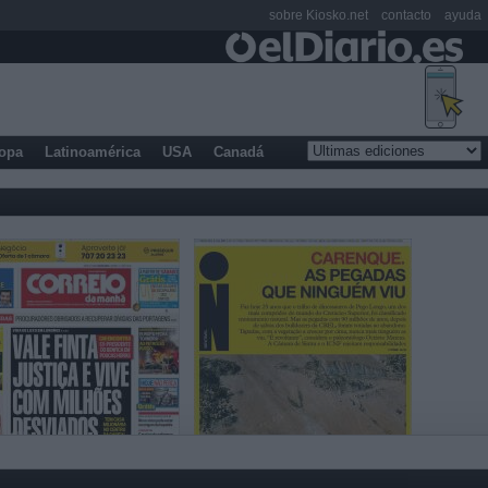
sobre Kiosko.net
contacto
ayuda
opa
Latinoamérica
USA
Canadá