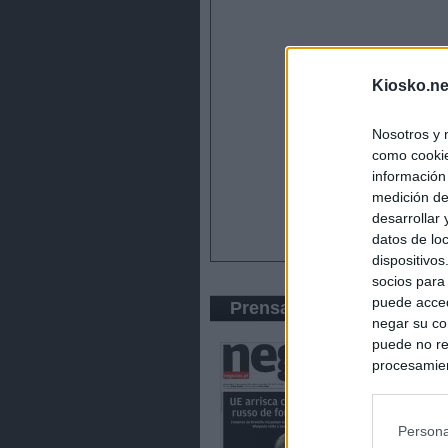
Kiosko.ne
Nosotros y 
como cookie
información
medición de
desarrollar
datos de loc
dispositivo
socios para
puede acced
Prensa Económica
negar su co
puede no re
procesamien
preferencia
política de 
Persona