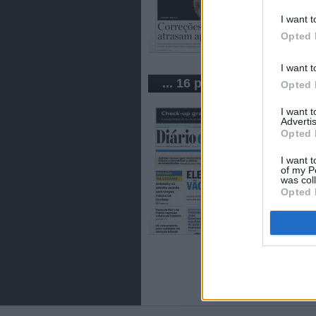
I want t
Opted 
I want t
... 16 periódicos de Portu
Opted 
I want 
Advertis
Opted 
I want t
of my P
was col
Opted 