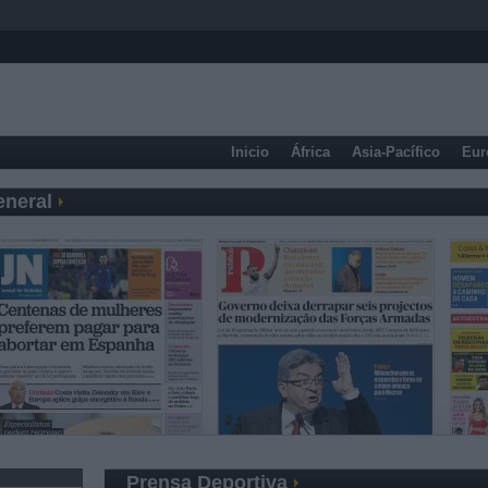
Inicio
África
Asia-Pacífico
Eur
eneral
Prensa Deportiva