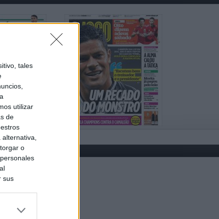
tivo, tales
e
nuncios,
ra
os utilizar
as de
uestros
alternativa,
torgar o
 personales
al
r sus
do nuestra