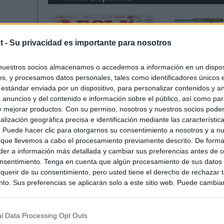
t -
Su privacidad es importante para nosotros
nuestros socios almacenamos o accedemos a información en un disposi
s, y procesamos datos personales, tales como identificadores únicos 
 estándar enviada por un dispositivo, para personalizar contenidos y a
 anuncios y del contenido e información sobre el público, así como pa
 y mejorar productos. Con su permiso, nosotros y nuestros socios podem
alización geográfica precisa e identificación mediante las característic
s. Puede hacer clic para otorgarnos su consentimiento a nosotros y a n
 que llevemos a cabo el procesamiento previamente descrito. De forma 
er a información más detallada y cambiar sus preferencias antes de o
nsentimiento. Tenga en cuenta que algún procesamiento de sus datos
querir de su consentimiento, pero usted tiene el derecho de rechazar t
to. Sus preferencias se aplicarán solo a este sitio web. Puede cambia
s en cualquier momento entrando de nuevo en este sitio web o visitan
privacidad.
l Data Processing Opt Outs