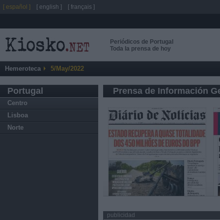
[ español ]
[ english ]
[ français ]
Periódicos de Portugal
Toda la prensa de hoy
Hemeroteca
5/May/2022
Portugal
Prensa de Información G
Centro
Lisboa
Norte
publicidad