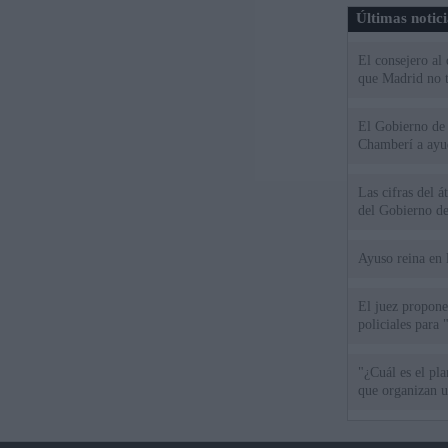
Últimas notic
El consejero al
que Madrid no ti
El Gobierno de 
Chamberí a ayud
Las cifras del á
del Gobierno d
Ayuso reina en 
El juez propone 
policiales para 
"¿Cuál es el pl
que organizan u