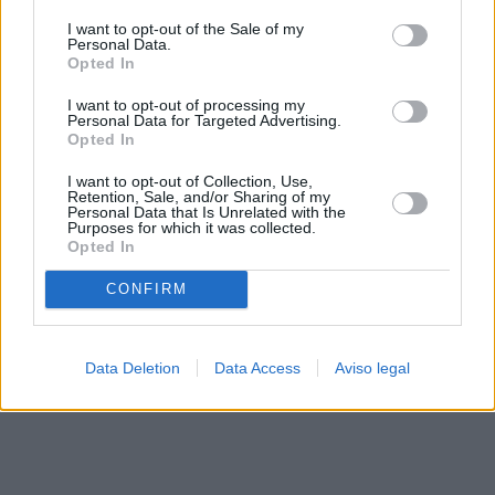
solo a este sitio web. Puede cambiar sus preferencias en
I want to opt-out of the Sale of my
cualquier momento entrando de nuevo en este sitio web o
Personal Data.
visitando nuestra política de privacidad.
Opted In
I want to opt-out of processing my
Personal Data for Targeted Advertising.
Opted In
I want to opt-out of Collection, Use,
Retention, Sale, and/or Sharing of my
Personal Data that Is Unrelated with the
Purposes for which it was collected.
Opted In
CONFIRM
Data Deletion
Data Access
Aviso legal