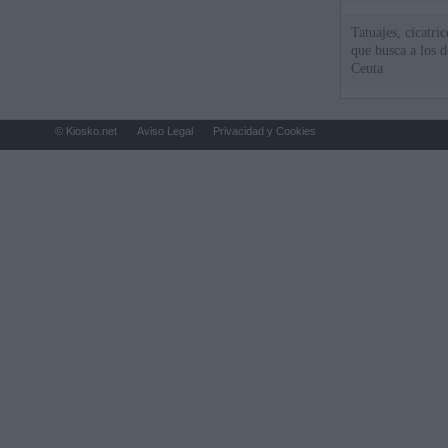
Tatuajes, cicatri
que busca a los d
Ceuta
© Kiosko.net
Aviso Legal
Privacidad y Cookies