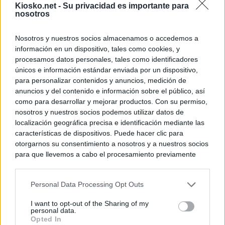
Kiosko.net -
Su privacidad es importante para
nosotros
Nosotros y nuestros socios almacenamos o accedemos a
información en un dispositivo, tales como cookies, y
procesamos datos personales, tales como identificadores
únicos e información estándar enviada por un dispositivo,
para personalizar contenidos y anuncios, medición de
anuncios y del contenido e información sobre el público, así
como para desarrollar y mejorar productos. Con su permiso,
nosotros y nuestros socios podemos utilizar datos de
localización geográfica precisa e identificación mediante las
características de dispositivos. Puede hacer clic para
otorgarnos su consentimiento a nosotros y a nuestros socios
para que llevemos a cabo el procesamiento previamente
descrito. De forma alternativa, puede acceder a información
más detallada y cambiar sus preferencias antes de otorgar o
Personal Data Processing Opt Outs
negar su consentimiento. Tenga en cuenta que algún
procesamiento de sus datos personales puede no requerir
I want to opt-out of the Sharing of my
de su consentimiento, pero usted tiene el derecho de
personal data.
rechazar tal procesamiento. Sus preferencias se aplicarán
Opted In