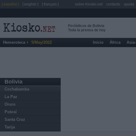
[ español ]
[ english ]
[ français ]
sobre Kiosko.net
contacto
ayuda
Periódicos de Bolivia
Toda la prensa de hoy
Hemeroteca
5/May/2022
Inicio
África
Asia
Bolivia
Cochabamba
La Paz
Oruro
Potosí
Santa Cruz
Tarija