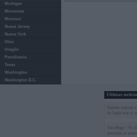
Michigan
Minnesota
Missouri
Nueva Jersey
Nueva York
Ohio
Oregón
Pensilvania
Texas
Washington
Washington D.C.
Últimas notici
España impone co
de Italia tras el
Sira Rego: "Es i
personas se muev