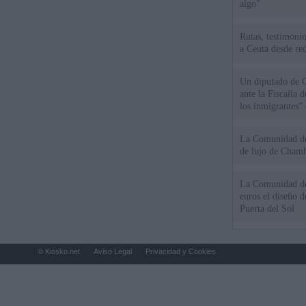
algo"
Rutas, testimonio
a Ceuta desde red
Un diputado de 
ante la Fiscalía 
los inmigrantes”
La Comunidad de 
de lujo de Chamb
La Comunidad de
euros el diseño d
Puerta del Sol
© Kiosko.net
Aviso Legal
Privacidad y Cookies