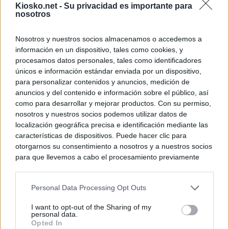
Kiosko.net -
Su privacidad es importante para
nosotros
Nosotros y nuestros socios almacenamos o accedemos a
información en un dispositivo, tales como cookies, y
procesamos datos personales, tales como identificadores
únicos e información estándar enviada por un dispositivo,
para personalizar contenidos y anuncios, medición de
anuncios y del contenido e información sobre el público, así
como para desarrollar y mejorar productos. Con su permiso,
nosotros y nuestros socios podemos utilizar datos de
localización geográfica precisa e identificación mediante las
características de dispositivos. Puede hacer clic para
otorgarnos su consentimiento a nosotros y a nuestros socios
para que llevemos a cabo el procesamiento previamente
descrito. De forma alternativa, puede acceder a información
más detallada y cambiar sus preferencias antes de otorgar o
Personal Data Processing Opt Outs
negar su consentimiento. Tenga en cuenta que algún
procesamiento de sus datos personales puede no requerir
I want to opt-out of the Sharing of my
de su consentimiento, pero usted tiene el derecho de
personal data.
rechazar tal procesamiento. Sus preferencias se aplicarán
Opted In