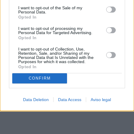
solo a este sitio web. Puede cambiar sus preferencias en
I want to opt-out of the Sale of my
cualquier momento entrando de nuevo en este sitio web o
Personal Data.
visitando nuestra política de privacidad.
Opted In
I want to opt-out of processing my
Personal Data for Targeted Advertising.
Opted In
I want to opt-out of Collection, Use,
Retention, Sale, and/or Sharing of my
Personal Data that Is Unrelated with the
Purposes for which it was collected.
Opted In
CONFIRM
Data Deletion
Data Access
Aviso legal