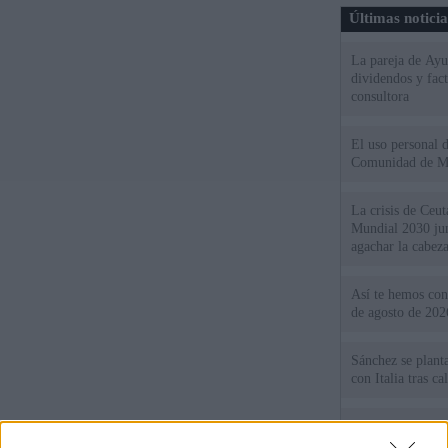
Últimas notici
La pareja de Ayu
dividendos y fac
consultora
El uso personal d
Comunidad de M
La crisis de Ceuta
Mundial 2030 ju
agachar la cabez
Así te hemos cont
de agosto de 202
Sánchez se plant
con Italia tras c
Los viajeros atra
Italia: “Es ridíc