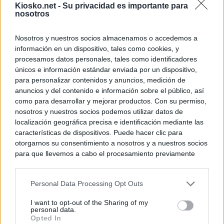
Kiosko.net -
Su privacidad es importante para
nosotros
© Kiosko.net
Aviso Legal
Privacidad y Cookies
Nosotros y nuestros socios almacenamos o accedemos a
información en un dispositivo, tales como cookies, y
procesamos datos personales, tales como identificadores
únicos e información estándar enviada por un dispositivo,
para personalizar contenidos y anuncios, medición de
anuncios y del contenido e información sobre el público, así
como para desarrollar y mejorar productos. Con su permiso,
nosotros y nuestros socios podemos utilizar datos de
localización geográfica precisa e identificación mediante las
características de dispositivos. Puede hacer clic para
otorgarnos su consentimiento a nosotros y a nuestros socios
para que llevemos a cabo el procesamiento previamente
descrito. De forma alternativa, puede acceder a información
más detallada y cambiar sus preferencias antes de otorgar o
Personal Data Processing Opt Outs
negar su consentimiento. Tenga en cuenta que algún
procesamiento de sus datos personales puede no requerir
I want to opt-out of the Sharing of my
de su consentimiento, pero usted tiene el derecho de
personal data.
rechazar tal procesamiento. Sus preferencias se aplicarán
Opted In