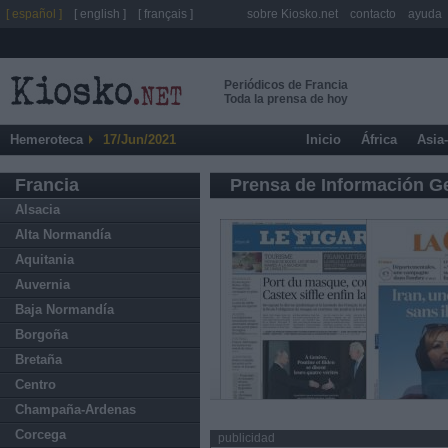
[ español ]
[ english ]
[ français ]
sobre Kiosko.net
contacto
ayuda
Periódicos de Francia
Toda la prensa de hoy
Hemeroteca
17/Jun/2021
Inicio
África
Asia
Francia
Prensa de Información G
Alsacia
Alta Normandía
Aquitania
Auvernia
Baja Normandía
Borgoña
Bretaña
Centro
Champaña-Ardenas
Corcega
publicidad