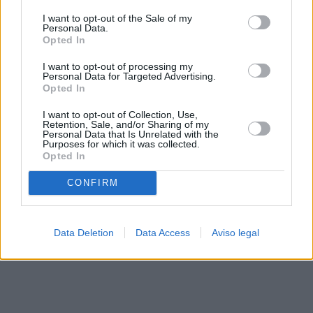
solo a este sitio web. Puede cambiar sus preferencias en
I want to opt-out of the Sale of my
cualquier momento entrando de nuevo en este sitio web o
Personal Data.
visitando nuestra política de privacidad.
Opted In
I want to opt-out of processing my
Personal Data for Targeted Advertising.
Opted In
I want to opt-out of Collection, Use,
Retention, Sale, and/or Sharing of my
Personal Data that Is Unrelated with the
Purposes for which it was collected.
Opted In
CONFIRM
Data Deletion
Data Access
Aviso legal