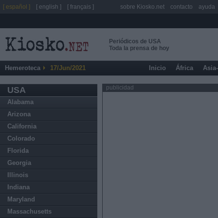
[ español ]
[ english ]
[ français ]
sobre Kiosko.net
contacto
ayuda
Periódicos de USA
Toda la prensa de hoy
Hemeroteca
17/Jun/2021
Inicio
África
Asia
publicidad
USA
Alabama
Arizona
California
Colorado
Florida
Georgia
Illinois
Indiana
Maryland
Massachusetts