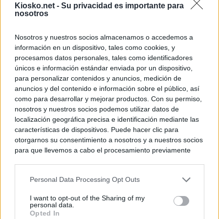
Kiosko.net -
Su privacidad es importante para
nosotros
Nosotros y nuestros socios almacenamos o accedemos a
información en un dispositivo, tales como cookies, y
procesamos datos personales, tales como identificadores
únicos e información estándar enviada por un dispositivo,
para personalizar contenidos y anuncios, medición de
anuncios y del contenido e información sobre el público, así
como para desarrollar y mejorar productos. Con su permiso,
nosotros y nuestros socios podemos utilizar datos de
localización geográfica precisa e identificación mediante las
características de dispositivos. Puede hacer clic para
otorgarnos su consentimiento a nosotros y a nuestros socios
para que llevemos a cabo el procesamiento previamente
descrito. De forma alternativa, puede acceder a información
más detallada y cambiar sus preferencias antes de otorgar o
Personal Data Processing Opt Outs
negar su consentimiento. Tenga en cuenta que algún
procesamiento de sus datos personales puede no requerir
I want to opt-out of the Sharing of my
de su consentimiento, pero usted tiene el derecho de
personal data.
rechazar tal procesamiento. Sus preferencias se aplicarán
Opted In