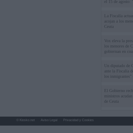
el 15 de agosto:
La Fiscalía actu
acojan a los meno
Ceuta
Vox eleva la pres
los menores de C
gobiernan en coa
Un diputado de 
ante la Fiscalía 
los inmigrantes”
El Gobierno rech
ministros acudan 
de Ceuta
© Kiosko.net
Aviso Legal
Privacidad y Cookies