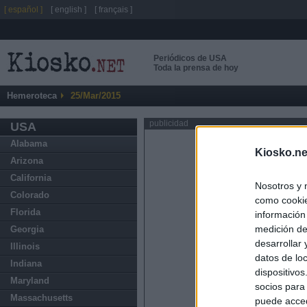
[ español ]
[ english ]
[ français ]
Periódicos de USA
Toda la prensa de hoy
Hemeroteca
25/Mar/2015
publicidad
USA
Alabama
Kiosko.ne
Arizona
California
Nosotros y 
Colorado
como cookie
Florida
información
medición de
Georgia
desarrollar
Illinois
datos de loc
Indiana
dispositivo
Maryland
socios para
Massachusetts
puede acced