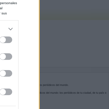
 personales
al
r sus
do nuestra
BRE KIOSKO.NET
sko.net
es la puerta de entrada a los periódicos del mundo.
ega por las portadas de los periódicos del mundo: los periódicos de tu ciudad, de tu país o
 otro extremo del mundo.
GUENOS