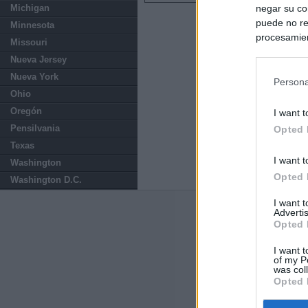
negar su co
Michigan
puede no re
Minnesota
procesamien
Missouri
preferencia
Nueva Jersey
política de 
Nueva York
Persona
Ohio
Oregón
I want t
Pensilvania
Opted 
Texas
I want t
Washington
Opted 
Washington D.C.
I want 
Advertis
Últimas notic
Opted 
España impone co
I want t
Meloni a quitar
of my P
was col
Opted 
Sira Rego: "Es 
Marruecos supie