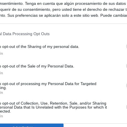
nsentimiento. Tenga en cuenta que algún procesamiento de sus datos
querir de su consentimiento, pero usted tiene el derecho de rechazar t
to. Sus preferencias se aplicarán solo a este sitio web. Puede cambia
s en cualquier momento entrando de nuevo en este sitio web o visitan
privacidad.
l Data Processing Opt Outs
o opt-out of the Sharing of my personal data.
In
o opt-out of the Sale of my Personal Data.
In
to opt-out of processing my Personal Data for Targeted
ing.
ias
SO
In
Kio
ntroles a los viajeros procedentes de Italia tras el rechazo de
o opt-out of Collection, Use, Retention, Sale, and/or Sharing
los
ersonal Data that Is Unrelated with the Purposes for which it
Nav
lected.
del
In
incomprensible que 70.000 personas se muevan sin que
SÍ
ra algo"