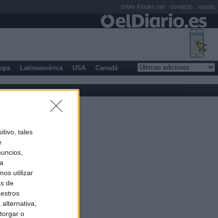
sobre Kiosko.net
contacto
ayuda
opa
Latinoamérica
USA
Canadá
tivo, tales
e
nuncios,
ra
os utilizar
as de
uestros
alternativa,
torgar o