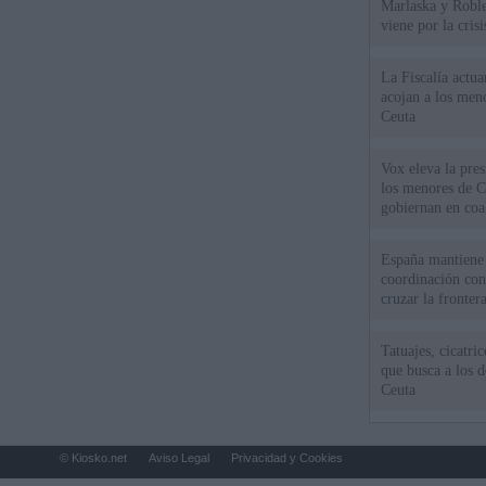
Marlaska y Roble
viene por la cris
La Fiscalía actu
acojan a los meno
Ceuta
Vox eleva la pres
los menores de C
gobiernan en coa
España mantiene l
coordinación con
cruzar la fronter
Tatuajes, cicatri
que busca a los d
Ceuta
© Kiosko.net
Aviso Legal
Privacidad y Cookies