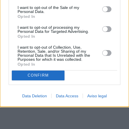
solo a este sitio web. Puede cambiar sus preferencias en
I want to opt-out of the Sale of my
cualquier momento entrando de nuevo en este sitio web o
Personal Data.
visitando nuestra política de privacidad.
Opted In
I want to opt-out of processing my
Personal Data for Targeted Advertising.
Opted In
I want to opt-out of Collection, Use,
Retention, Sale, and/or Sharing of my
Personal Data that Is Unrelated with the
Purposes for which it was collected.
Opted In
CONFIRM
Data Deletion
Data Access
Aviso legal