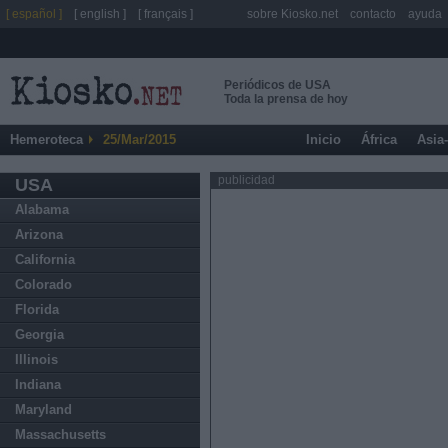
[ español ]
[ english ]
[ français ]
sobre Kiosko.net
contacto
ayuda
Periódicos de USA
Toda la prensa de hoy
Hemeroteca
25/Mar/2015
Inicio
África
Asia
publicidad
USA
Alabama
Arizona
California
Colorado
Florida
Georgia
Illinois
Indiana
Maryland
Massachusetts