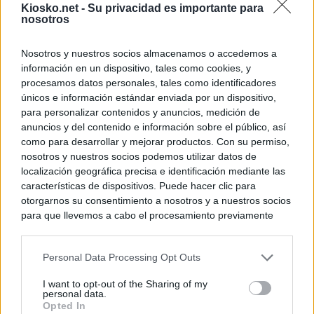
Kiosko.net -
Su privacidad es importante para
nosotros
Nosotros y nuestros socios almacenamos o accedemos a
información en un dispositivo, tales como cookies, y
procesamos datos personales, tales como identificadores
únicos e información estándar enviada por un dispositivo,
para personalizar contenidos y anuncios, medición de
anuncios y del contenido e información sobre el público, así
como para desarrollar y mejorar productos. Con su permiso,
nosotros y nuestros socios podemos utilizar datos de
localización geográfica precisa e identificación mediante las
características de dispositivos. Puede hacer clic para
otorgarnos su consentimiento a nosotros y a nuestros socios
para que llevemos a cabo el procesamiento previamente
descrito. De forma alternativa, puede acceder a información
más detallada y cambiar sus preferencias antes de otorgar o
Personal Data Processing Opt Outs
negar su consentimiento. Tenga en cuenta que algún
procesamiento de sus datos personales puede no requerir
I want to opt-out of the Sharing of my
de su consentimiento, pero usted tiene el derecho de
personal data.
rechazar tal procesamiento. Sus preferencias se aplicarán
Opted In