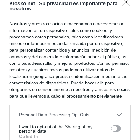
Kiosko.net -
Su privacidad es importante para
nosotros
Nosotros y nuestros socios almacenamos o accedemos a
información en un dispositivo, tales como cookies, y
procesamos datos personales, tales como identificadores
únicos e información estándar enviada por un dispositivo,
para personalizar contenidos y anuncios, medición de
anuncios y del contenido e información sobre el público, así
como para desarrollar y mejorar productos. Con su permiso,
nosotros y nuestros socios podemos utilizar datos de
localización geográfica precisa e identificación mediante las
características de dispositivos. Puede hacer clic para
otorgarnos su consentimiento a nosotros y a nuestros socios
para que llevemos a cabo el procesamiento previamente
descrito. De forma alternativa, puede acceder a información
más detallada y cambiar sus preferencias antes de otorgar o
Personal Data Processing Opt Outs
negar su consentimiento. Tenga en cuenta que algún
procesamiento de sus datos personales puede no requerir
I want to opt-out of the Sharing of my
de su consentimiento, pero usted tiene el derecho de
personal data.
rechazar tal procesamiento. Sus preferencias se aplicarán
Opted In