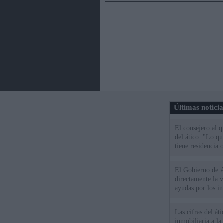
Últimas notici
El consejero al 
del ático: "Lo q
tiene residencia o
El Gobierno de A
directamente la 
ayudas por los i
Las cifras del át
inmobiliaria a l