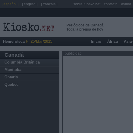
[ español ]
[ english ]
[ français ]
sobre Kiosko.net
contacto
ayuda
Periódicos de Canadá
Toda la prensa de hoy
Hemeroteca
25/Mar/2015
Inicio
África
Asia
publicidad
Canadá
Columbia Británica
Manitoba
Ontario
Quebec