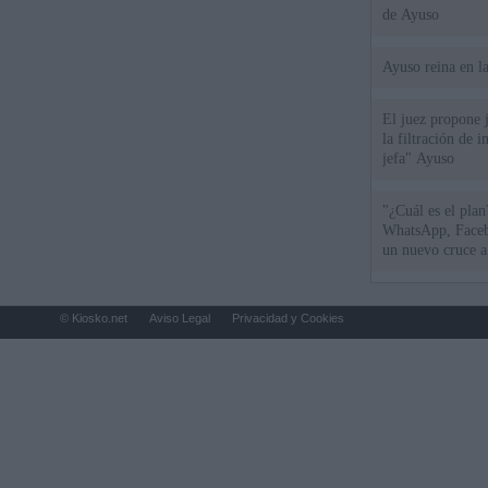
de Ayuso
Ayuso reina en l
El juez propone j
la filtración de i
jefa" Ayuso
"¿Cuál es el plan
WhatsApp, Faceb
un nuevo cruce a
15 de agosto
© Kiosko.net
Aviso Legal
Privacidad y Cookies