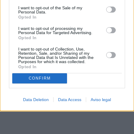
solo a este sitio web. Puede cambiar sus preferencias en
I want to opt-out of the Sale of my
cualquier momento entrando de nuevo en este sitio web o
Personal Data.
visitando nuestra política de privacidad.
Opted In
I want to opt-out of processing my
Personal Data for Targeted Advertising.
Opted In
I want to opt-out of Collection, Use,
Retention, Sale, and/or Sharing of my
Personal Data that Is Unrelated with the
Purposes for which it was collected.
Opted In
CONFIRM
Data Deletion
Data Access
Aviso legal