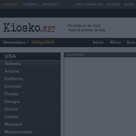
[ español ]
[ english ]
[ français ]
sobre Kiosko.net
contacto
ayuda
Periódicos de USA
Toda la prensa de hoy
Hemeroteca
22/Ago/2014
Inicio
África
Asia
publicidad
USA
Alabama
Arizona
California
Colorado
Florida
Georgia
Illinois
Indiana
Maryland
Massachusetts