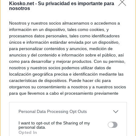
Kiosko.net -
Su privacidad es importante para
nosotros
Nosotros y nuestros socios almacenamos o accedemos a
información en un dispositivo, tales como cookies, y
procesamos datos personales, tales como identificadores
únicos e información estándar enviada por un dispositivo,
para personalizar contenidos y anuncios, medición de
anuncios y del contenido e información sobre el público, así
como para desarrollar y mejorar productos. Con su permiso,
nosotros y nuestros socios podemos utilizar datos de
localización geográfica precisa e identificación mediante las
características de dispositivos. Puede hacer clic para
otorgarnos su consentimiento a nosotros y a nuestros socios
para que llevemos a cabo el procesamiento previamente
descrito. De forma alternativa, puede acceder a información
más detallada y cambiar sus preferencias antes de otorgar o
Personal Data Processing Opt Outs
negar su consentimiento. Tenga en cuenta que algún
procesamiento de sus datos personales puede no requerir
I want to opt-out of the Sharing of my
de su consentimiento, pero usted tiene el derecho de
personal data.
rechazar tal procesamiento. Sus preferencias se aplicarán
Opted In