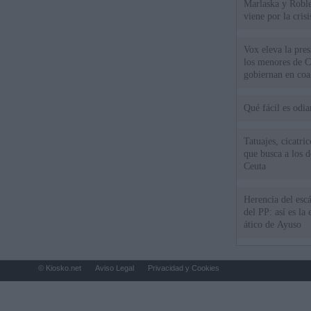
Marlaska y Roble
viene por la cris
Vox eleva la pres
los menores de C
gobiernan en coa
Qué fácil es odi
Tatuajes, cicatri
que busca a los d
Ceuta
Herencia del esc
del PP: así es l
ático de Ayuso
© Kiosko.net
Aviso Legal
Privacidad y Cookies