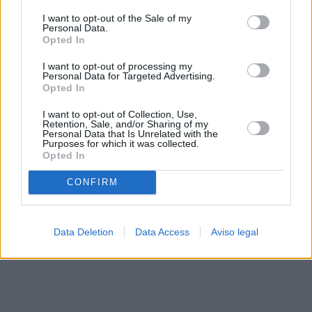
solo a este sitio web. Puede cambiar sus preferencias en
I want to opt-out of the Sale of my
cualquier momento entrando de nuevo en este sitio web o
Personal Data.
visitando nuestra política de privacidad.
Opted In
I want to opt-out of processing my
Personal Data for Targeted Advertising.
Opted In
I want to opt-out of Collection, Use,
Retention, Sale, and/or Sharing of my
Personal Data that Is Unrelated with the
Purposes for which it was collected.
Opted In
CONFIRM
Data Deletion
Data Access
Aviso legal