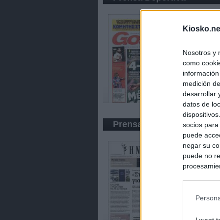
Kiosko.ne
Nosotros y 
como cookie
información
medición de
desarrollar
datos de loc
dispositivo
Prensa Económica
socios para
puede acced
negar su co
puede no re
procesamien
preferencia
política de 
Persona
I want t