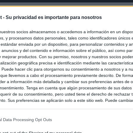
t -
Su privacidad es importante para nosotros
nuestros socios almacenamos o accedemos a información en un disposi
s, y procesamos datos personales, tales como identificadores únicos 
 estándar enviada por un dispositivo, para personalizar contenidos y a
 anuncios y del contenido e información sobre el público, así como pa
 y mejorar productos. Con su permiso, nosotros y nuestros socios podem
alización geográfica precisa e identificación mediante las característic
s. Puede hacer clic para otorgarnos su consentimiento a nosotros y a n
 que llevemos a cabo el procesamiento previamente descrito. De forma 
er a información más detallada y cambiar sus preferencias antes de o
nsentimiento. Tenga en cuenta que algún procesamiento de sus datos
querir de su consentimiento, pero usted tiene el derecho de rechazar t
to. Sus preferencias se aplicarán solo a este sitio web. Puede cambia
s en cualquier momento entrando de nuevo en este sitio web o visitan
privacidad.
l Data Processing Opt Outs
o opt-out of the Sharing of my personal data.