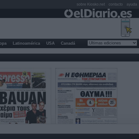
sobre Kiosko.net
contacto
ayuda
opa
Latinoamérica
USA
Canadá