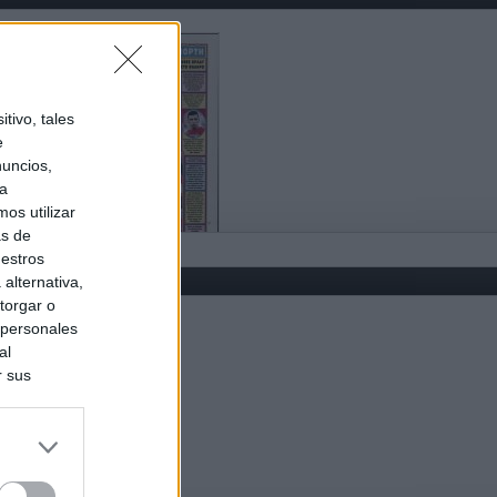
tivo, tales
e
nuncios,
ra
os utilizar
as de
uestros
alternativa,
torgar o
 personales
al
r sus
do nuestra