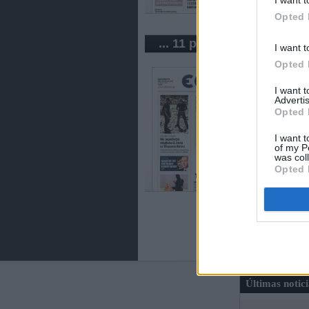
Opted 
... 11 periódicos de Greci
I want t
Opted 
I want 
Advertis
Opted 
I want t
of my P
was col
Opted 
Últimas notic