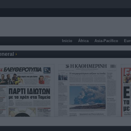
Inicio
África
Asia-Pacífico
Eur
eneral