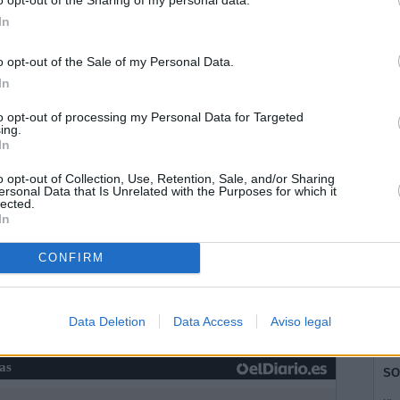
In
a
o opt-out of the Sale of my Personal Data.
In
to opt-out of processing my Personal Data for Targeted
ing.
In
o opt-out of Collection, Use, Retention, Sale, and/or Sharing
ersonal Data that Is Unrelated with the Purposes for which it
lected.
In
CONFIRM
Data Deletion
Data Access
Aviso legal
ias
SO