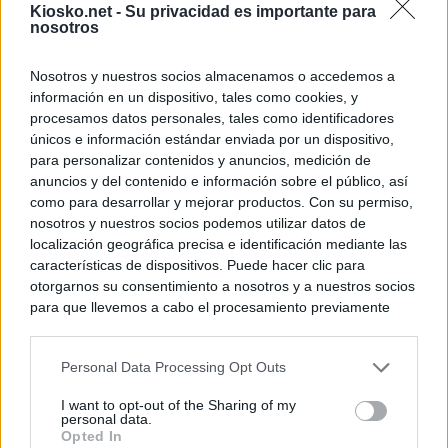
Kiosko.net -
Su privacidad es importante para
nosotros
© Kiosko.net
Aviso Legal
Privacidad y Cookies
Nosotros y nuestros socios almacenamos o accedemos a
información en un dispositivo, tales como cookies, y
procesamos datos personales, tales como identificadores
únicos e información estándar enviada por un dispositivo,
para personalizar contenidos y anuncios, medición de
anuncios y del contenido e información sobre el público, así
como para desarrollar y mejorar productos. Con su permiso,
nosotros y nuestros socios podemos utilizar datos de
localización geográfica precisa e identificación mediante las
características de dispositivos. Puede hacer clic para
otorgarnos su consentimiento a nosotros y a nuestros socios
para que llevemos a cabo el procesamiento previamente
descrito. De forma alternativa, puede acceder a información
más detallada y cambiar sus preferencias antes de otorgar o
Personal Data Processing Opt Outs
negar su consentimiento. Tenga en cuenta que algún
procesamiento de sus datos personales puede no requerir
I want to opt-out of the Sharing of my
de su consentimiento, pero usted tiene el derecho de
personal data.
rechazar tal procesamiento. Sus preferencias se aplicarán
Opted In