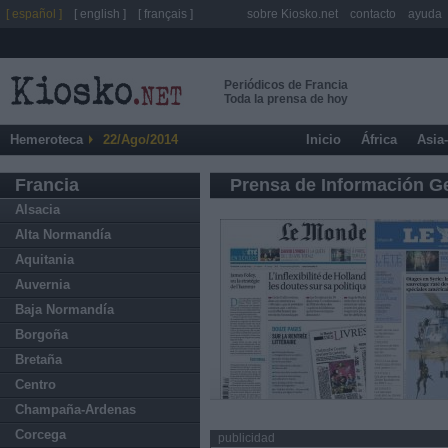
[ español ]
[ english ]
[ français ]
sobre Kiosko.net
contacto
ayuda
Periódicos de Francia
Toda la prensa de hoy
Hemeroteca
22/Ago/2014
Inicio
África
Asia
Francia
Prensa de Información G
Alsacia
Alta Normandía
Aquitania
Auvernia
Baja Normandía
Borgoña
Bretaña
Centro
Champaña-Ardenas
Corcega
publicidad