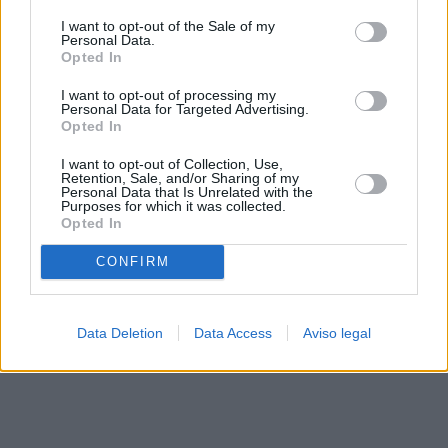
solo a este sitio web. Puede cambiar sus preferencias en
I want to opt-out of the Sale of my
cualquier momento entrando de nuevo en este sitio web o
Personal Data.
visitando nuestra política de privacidad.
Opted In
I want to opt-out of processing my
Personal Data for Targeted Advertising.
Opted In
I want to opt-out of Collection, Use,
Retention, Sale, and/or Sharing of my
Personal Data that Is Unrelated with the
Purposes for which it was collected.
Opted In
CONFIRM
Data Deletion
Data Access
Aviso legal