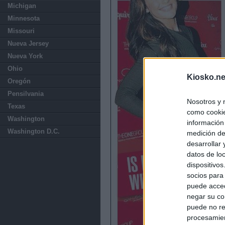
Michigan
Minnesota
Missouri
Nueva Jersey
Nueva York
Ohio
Kiosko.ne
Oregón
Pensilvania
Nosotros y 
Texas
como cookie
Washington
información
Washington D.C.
medición de
desarrollar
datos de loc
dispositivo
socios para
puede acced
negar su co
puede no re
procesamien