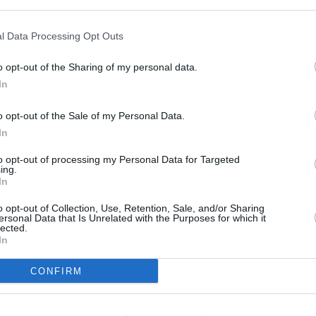
s en cualquier momento entrando de nuevo en este sitio web o visitan
privacidad.
l Data Processing Opt Outs
o opt-out of the Sharing of my personal data.
In
o opt-out of the Sale of my Personal Data.
In
to opt-out of processing my Personal Data for Targeted
ing.
In
o opt-out of Collection, Use, Retention, Sale, and/or Sharing
ersonal Data that Is Unrelated with the Purposes for which it
lected.
In
CONFIRM