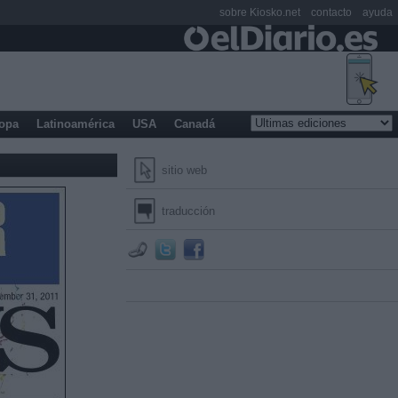
sobre Kiosko.net
contacto
ayuda
opa
Latinoamérica
USA
Canadá
sitio web
traducción