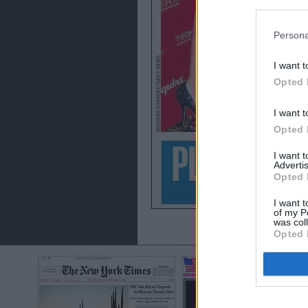
preferencia
política de 
Persona
I want t
Opted 
I want t
Opted 
I want 
Advertis
Opted 
I want t
of my P
was col
Opted 