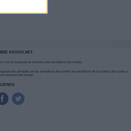
BRE KIOSKO.NET
sko.net
es la puerta de entrada a los periódicos del mundo.
ega por las portadas de los periódicos del mundo: los periódicos de tu ciudad, de tu país o
 otro extremo del mundo.
GUENOS