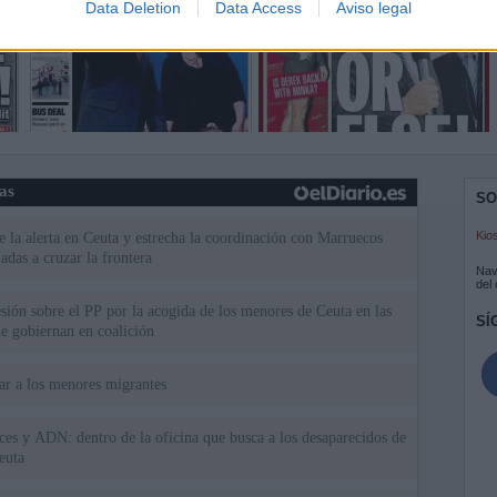
Data Deletion
Data Access
Aviso legal
ias
SO
Kio
 la alerta en Ceuta y estrecha la coordinación con Marruecos
adas a cruzar la frontera
Nav
del
esión sobre el PP por la acogida de los menores de Ceuta en las
SÍ
e gobiernan en coalición
iar a los menores migrantes
rices y ADN: dentro de la oficina que busca a los desaparecidos de
euta