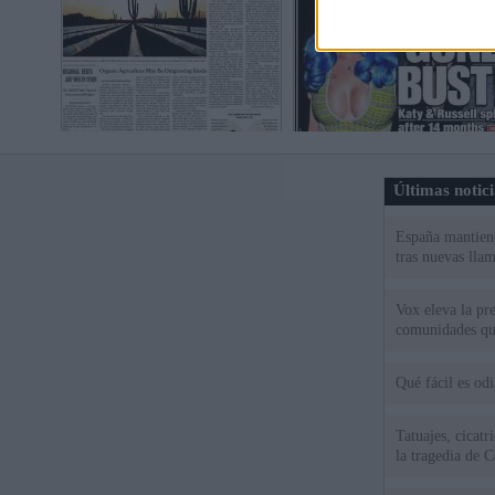
Últimas notic
España mantiene
tras nuevas llam
Vox eleva la pr
comunidades qu
Qué fácil es od
Tatuajes, cicat
la tragedia de C