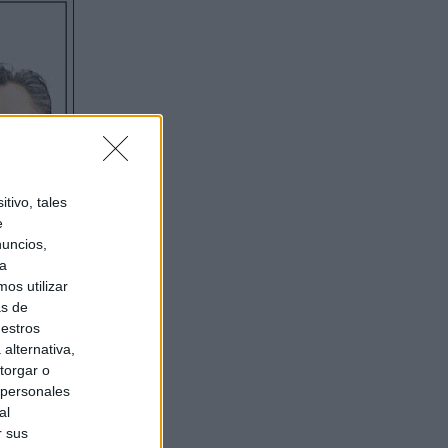
tivo, tales
e
nuncios,
ra
os utilizar
as de
uestros
alternativa,
torgar o
 personales
al
r sus