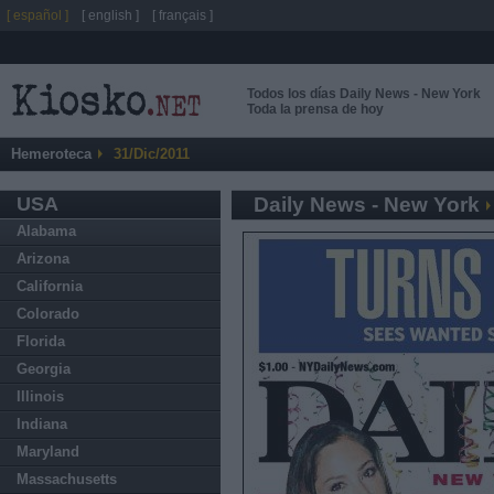
[ español ]
[ english ]
[ français ]
Todos los días Daily News - New York
Toda la prensa de hoy
Hemeroteca
31/Dic/2011
USA
Daily News - New York
Alabama
Arizona
California
Colorado
Florida
Georgia
Illinois
Indiana
Maryland
Massachusetts