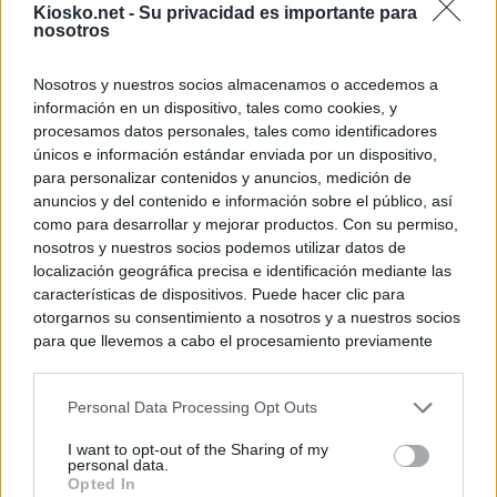
Kiosko.net -
Su privacidad es importante para
nosotros
Nosotros y nuestros socios almacenamos o accedemos a
información en un dispositivo, tales como cookies, y
procesamos datos personales, tales como identificadores
únicos e información estándar enviada por un dispositivo,
para personalizar contenidos y anuncios, medición de
anuncios y del contenido e información sobre el público, así
como para desarrollar y mejorar productos. Con su permiso,
nosotros y nuestros socios podemos utilizar datos de
localización geográfica precisa e identificación mediante las
características de dispositivos. Puede hacer clic para
otorgarnos su consentimiento a nosotros y a nuestros socios
para que llevemos a cabo el procesamiento previamente
descrito. De forma alternativa, puede acceder a información
más detallada y cambiar sus preferencias antes de otorgar o
Personal Data Processing Opt Outs
negar su consentimiento. Tenga en cuenta que algún
procesamiento de sus datos personales puede no requerir
I want to opt-out of the Sharing of my
de su consentimiento, pero usted tiene el derecho de
personal data.
rechazar tal procesamiento. Sus preferencias se aplicarán
Opted In