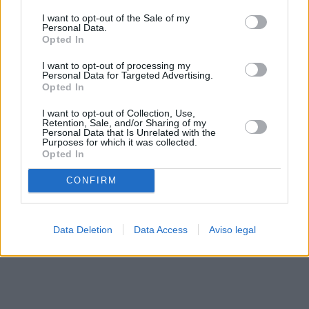
solo a este sitio web. Puede cambiar sus preferencias en
I want to opt-out of the Sale of my
cualquier momento entrando de nuevo en este sitio web o
Personal Data.
visitando nuestra política de privacidad.
Opted In
I want to opt-out of processing my
Personal Data for Targeted Advertising.
Opted In
I want to opt-out of Collection, Use,
Retention, Sale, and/or Sharing of my
Personal Data that Is Unrelated with the
Purposes for which it was collected.
Opted In
CONFIRM
Data Deletion
Data Access
Aviso legal