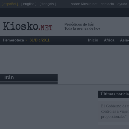
[ español ]
[ english ]
[ français ]
sobre Kiosko.net
contacto
ayuda
Periódicos de Irán
Toda la prensa de hoy
Hemeroteca
31/Dic/2011
Inicio
África
Asia
Irán
Últimas notici
El Gobierno da un
controles a viaj
proporcionales"