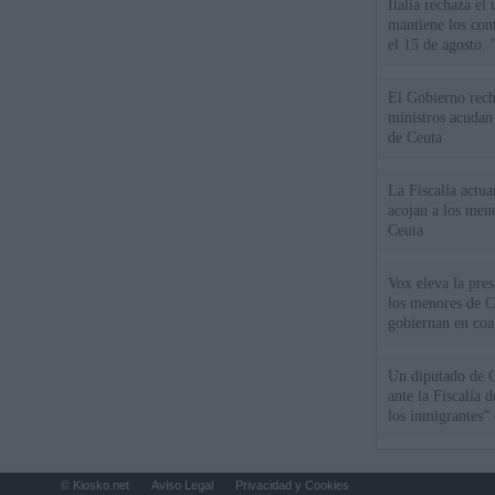
Italia rechaza e
mantiene los cont
el 15 de agosto:
El Gobierno rech
ministros acudan 
de Ceuta
La Fiscalía actu
acojan a los meno
Ceuta
Vox eleva la pres
los menores de C
gobiernan en coa
Un diputado de 
ante la Fiscalía 
los inmigrantes”
© Kiosko.net
Aviso Legal
Privacidad y Cookies