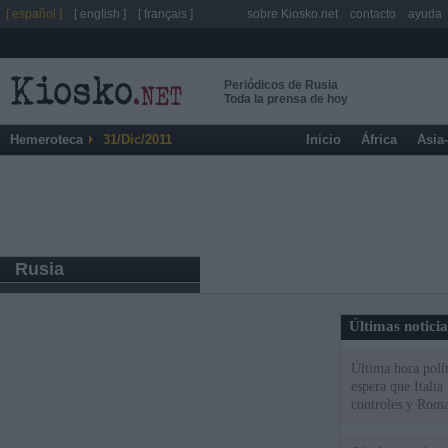
[ español ]
[ english ]
[ français ]
sobre Kiosko.net
contacto
ayuda
Periódicos de Rusia
Toda la prensa de hoy
Hemeroteca
31/Dic/2011
Inicio
África
Asia
Rusia
Últimas notici
Última hora polít
espera que Italia
controles y Roma