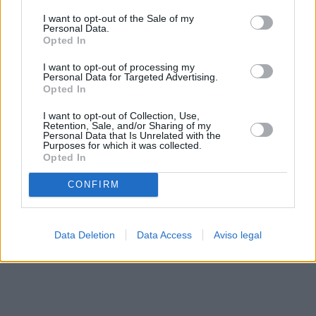
solo a este sitio web. Puede cambiar sus preferencias en
I want to opt-out of the Sale of my
cualquier momento entrando de nuevo en este sitio web o
Personal Data.
visitando nuestra política de privacidad.
Opted In
I want to opt-out of processing my
Personal Data for Targeted Advertising.
Opted In
I want to opt-out of Collection, Use,
Retention, Sale, and/or Sharing of my
Personal Data that Is Unrelated with the
Purposes for which it was collected.
Opted In
CONFIRM
Data Deletion
Data Access
Aviso legal