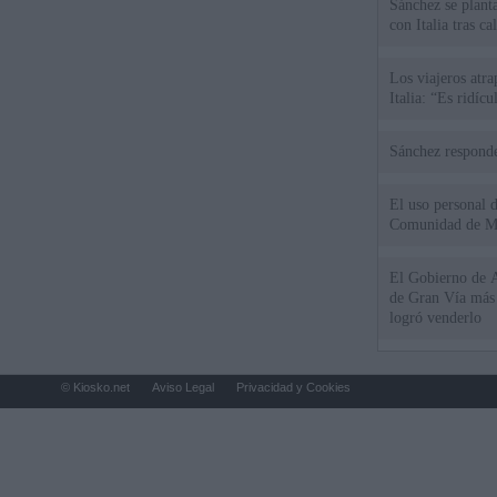
Sánchez se plant
con Italia tras c
Los viajeros atra
Italia: “Es ridíc
Sánchez responde
El uso personal d
Comunidad de M
El Gobierno de A
de Gran Vía más
logró venderlo
© Kiosko.net
Aviso Legal
Privacidad y Cookies