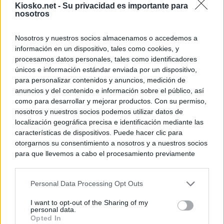
Kiosko.net -
Su privacidad es importante para
nosotros
Nosotros y nuestros socios almacenamos o accedemos a
información en un dispositivo, tales como cookies, y
procesamos datos personales, tales como identificadores
únicos e información estándar enviada por un dispositivo,
para personalizar contenidos y anuncios, medición de
anuncios y del contenido e información sobre el público, así
como para desarrollar y mejorar productos. Con su permiso,
nosotros y nuestros socios podemos utilizar datos de
localización geográfica precisa e identificación mediante las
características de dispositivos. Puede hacer clic para
otorgarnos su consentimiento a nosotros y a nuestros socios
para que llevemos a cabo el procesamiento previamente
descrito. De forma alternativa, puede acceder a información
más detallada y cambiar sus preferencias antes de otorgar o
Personal Data Processing Opt Outs
negar su consentimiento. Tenga en cuenta que algún
procesamiento de sus datos personales puede no requerir
I want to opt-out of the Sharing of my
de su consentimiento, pero usted tiene el derecho de
personal data.
rechazar tal procesamiento. Sus preferencias se aplicarán
Opted In