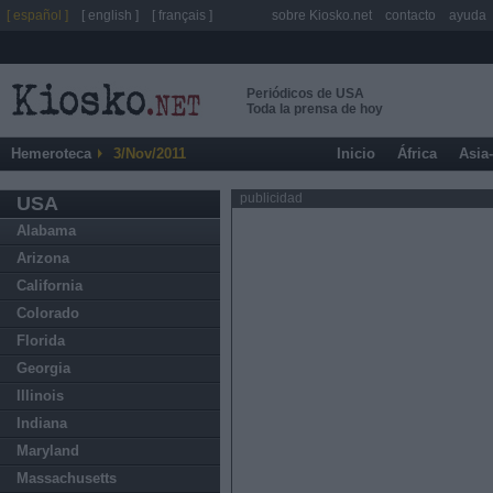
[ español ]
[ english ]
[ français ]
sobre Kiosko.net
contacto
ayuda
Periódicos de USA
Toda la prensa de hoy
Hemeroteca
3/Nov/2011
Inicio
África
Asia
publicidad
USA
Alabama
Arizona
California
Colorado
Florida
Georgia
Illinois
Indiana
Maryland
Massachusetts