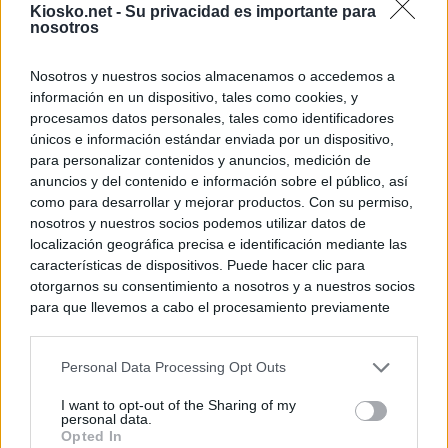
Kiosko.net -
Su privacidad es importante para
nosotros
Nosotros y nuestros socios almacenamos o accedemos a
información en un dispositivo, tales como cookies, y
procesamos datos personales, tales como identificadores
únicos e información estándar enviada por un dispositivo,
para personalizar contenidos y anuncios, medición de
anuncios y del contenido e información sobre el público, así
como para desarrollar y mejorar productos. Con su permiso,
nosotros y nuestros socios podemos utilizar datos de
localización geográfica precisa e identificación mediante las
características de dispositivos. Puede hacer clic para
otorgarnos su consentimiento a nosotros y a nuestros socios
para que llevemos a cabo el procesamiento previamente
descrito. De forma alternativa, puede acceder a información
más detallada y cambiar sus preferencias antes de otorgar o
Personal Data Processing Opt Outs
negar su consentimiento. Tenga en cuenta que algún
procesamiento de sus datos personales puede no requerir
I want to opt-out of the Sharing of my
de su consentimiento, pero usted tiene el derecho de
personal data.
rechazar tal procesamiento. Sus preferencias se aplicarán
Opted In