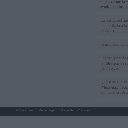
directamente la 
ayudas por los i
Las cifras del át
inmobiliaria a l
de Ayuso
Ayuso reina en l
El juez propone j
la filtración de i
jefa" Ayuso
"¿Cuál es el plan
WhatsApp, Faceb
un nuevo cruce a
15 de agosto
© Kiosko.net
Aviso Legal
Privacidad y Cookies