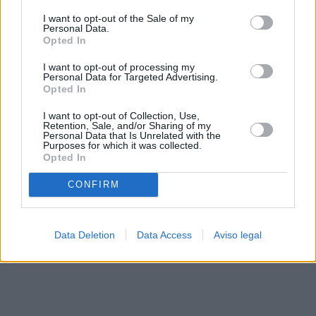
solo a este sitio web. Puede cambiar sus preferencias en
I want to opt-out of the Sale of my
cualquier momento entrando de nuevo en este sitio web o
Personal Data.
visitando nuestra política de privacidad.
Opted In
I want to opt-out of processing my
Personal Data for Targeted Advertising.
Opted In
I want to opt-out of Collection, Use,
Retention, Sale, and/or Sharing of my
Personal Data that Is Unrelated with the
Purposes for which it was collected.
Opted In
CONFIRM
Data Deletion
Data Access
Aviso legal