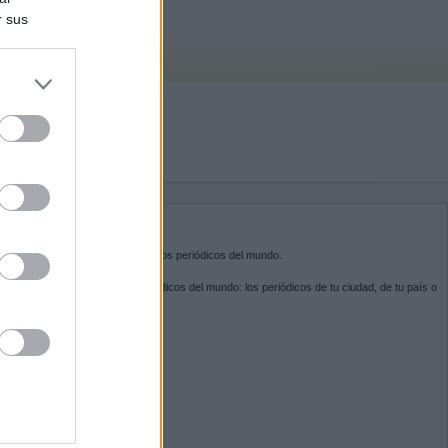
r sus
do nuestra
BRE KIOSKO.NET
sko.net
es la puerta de entrada a los periódicos del mundo.
ega por las portadas de los periódicos del mundo: los periódicos de tu ciudad, de tu país o
 otro extremo del mundo.
GUENOS