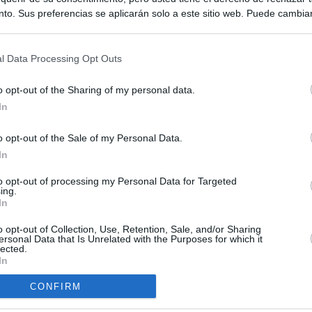
to. Sus preferencias se aplicarán solo a este sitio web. Puede cambia
s en cualquier momento entrando de nuevo en este sitio web o visitan
privacidad.
l Data Processing Opt Outs
o opt-out of the Sharing of my personal data.
In
o opt-out of the Sale of my Personal Data.
ias
In
SO
Kio
 que el ático comprado por la Comunidad de Madrid no era para
to opt-out of processing my Personal Data for Targeted
ing.
Sería muy poco inteligente"
Nav
In
del
Ayuso compró el ático de Chamberí por 6,3 millones de euros
o opt-out of Collection, Use, Retention, Sale, and/or Sharing
SÍ
ersonal Data that Is Unrelated with the Purposes for which it
lected.
uso: cómo ha cambiado su discurso sobre el ático de la
In
Madrid en una semana
CONFIRM
ica del ático de lujo solo ha comprado dos inmuebles en los