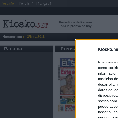
[ español ]
[ english ]
[ français ]
Periódicos de Panamá
Toda la prensa de hoy
Hemeroteca
3/Nov/2011
Panamá
Prensa de Información G
Kiosko.ne
Nosotros y 
como cookie
información
medición de
desarrollar
datos de loc
dispositivo
socios para
puede acced
negar su co
puede no re