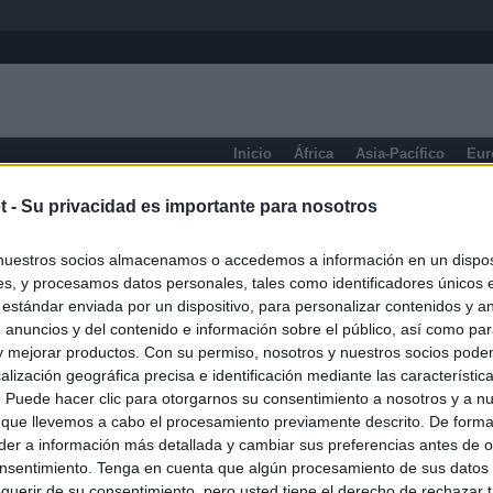
Inicio
África
Asia-Pacífico
Eur
eneral
t -
Su privacidad es importante para nosotros
nuestros socios almacenamos o accedemos a información en un disposi
s, y procesamos datos personales, tales como identificadores únicos 
 estándar enviada por un dispositivo, para personalizar contenidos y a
 anuncios y del contenido e información sobre el público, así como pa
 y mejorar productos. Con su permiso, nosotros y nuestros socios podem
alización geográfica precisa e identificación mediante las característic
s. Puede hacer clic para otorgarnos su consentimiento a nosotros y a n
 que llevemos a cabo el procesamiento previamente descrito. De forma 
er a información más detallada y cambiar sus preferencias antes de o
nsentimiento. Tenga en cuenta que algún procesamiento de sus datos
querir de su consentimiento, pero usted tiene el derecho de rechazar t