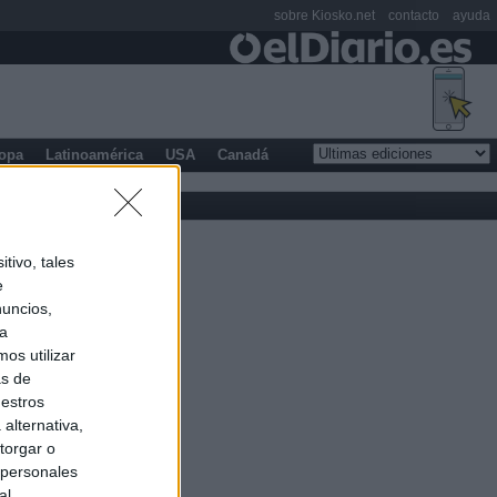
sobre Kiosko.net
contacto
ayuda
opa
Latinoamérica
USA
Canadá
tivo, tales
e
nuncios,
ra
os utilizar
as de
uestros
alternativa,
torgar o
 personales
al