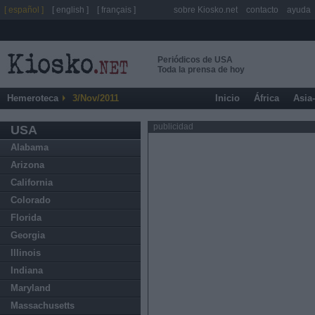
[ español ]
[ english ]
[ français ]
sobre Kiosko.net
contacto
ayuda
Periódicos de USA
Toda la prensa de hoy
Hemeroteca
3/Nov/2011
Inicio
África
Asia
publicidad
USA
Alabama
Arizona
California
Colorado
Florida
Georgia
Illinois
Indiana
Maryland
Massachusetts