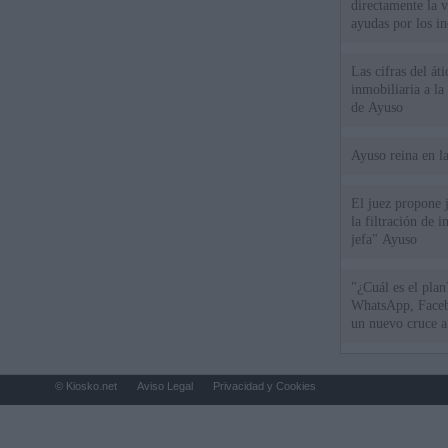
directamente la 
ayudas por los i
Las cifras del át
inmobiliaria a l
de Ayuso
Ayuso reina en l
El juez propone j
la filtración de i
jefa" Ayuso
"¿Cuál es el plan
WhatsApp, Faceb
un nuevo cruce a
15 de agosto
© Kiosko.net
Aviso Legal
Privacidad y Cookies