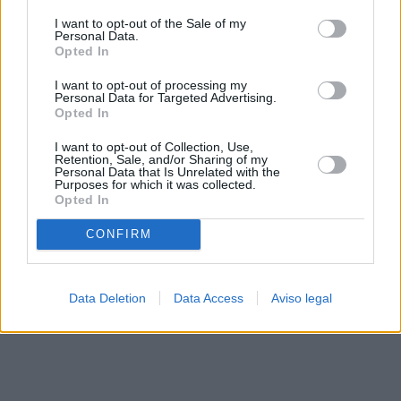
solo a este sitio web. Puede cambiar sus preferencias en
I want to opt-out of the Sale of my
cualquier momento entrando de nuevo en este sitio web o
Personal Data.
visitando nuestra política de privacidad.
Opted In
I want to opt-out of processing my
Personal Data for Targeted Advertising.
Opted In
I want to opt-out of Collection, Use,
Retention, Sale, and/or Sharing of my
Personal Data that Is Unrelated with the
Purposes for which it was collected.
Opted In
CONFIRM
Data Deletion
Data Access
Aviso legal