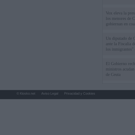
Vox eleva la pres
los menores de C
gobiernan en coa
Un diputado de 
ante la Fiscalía 
los inmigrantes”
El Gobierno rech
ministros acudan 
de Ceuta
© Kiosko.net
Aviso Legal
Privacidad y Cookies