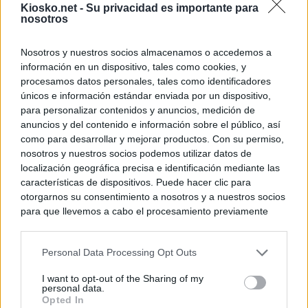
Kiosko.net -
Su privacidad es importante para
nosotros
Nosotros y nuestros socios almacenamos o accedemos a
información en un dispositivo, tales como cookies, y
procesamos datos personales, tales como identificadores
únicos e información estándar enviada por un dispositivo,
para personalizar contenidos y anuncios, medición de
anuncios y del contenido e información sobre el público, así
como para desarrollar y mejorar productos. Con su permiso,
nosotros y nuestros socios podemos utilizar datos de
localización geográfica precisa e identificación mediante las
características de dispositivos. Puede hacer clic para
otorgarnos su consentimiento a nosotros y a nuestros socios
para que llevemos a cabo el procesamiento previamente
descrito. De forma alternativa, puede acceder a información
más detallada y cambiar sus preferencias antes de otorgar o
Personal Data Processing Opt Outs
negar su consentimiento. Tenga en cuenta que algún
procesamiento de sus datos personales puede no requerir
I want to opt-out of the Sharing of my
de su consentimiento, pero usted tiene el derecho de
personal data.
rechazar tal procesamiento. Sus preferencias se aplicarán
Opted In