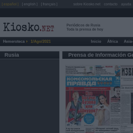
[ español ]
[ english ]
[ français ]
sobre Kiosko.net
contacto
ayuda
Periódicos de Rusia
Toda la prensa de hoy
Hemeroteca
1/Ago/2021
Inicio
África
Asia
Rusia
Prensa de Información G