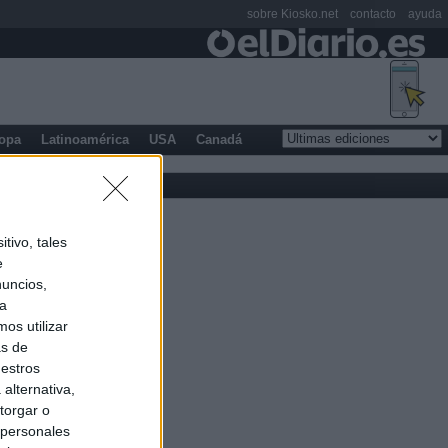
sobre Kiosko.net
contacto
ayuda
opa
Latinoamérica
USA
Canadá
tivo, tales
e
nuncios,
ra
os utilizar
as de
uestros
alternativa,
torgar o
 personales