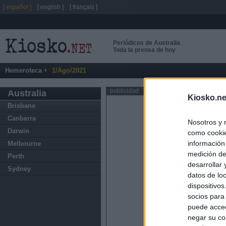
[ español ]
[ english ]
[ français ]
Periódicos de Australia
Toda la prensa de hoy
Hemeroteca
1/Ago/2021
publicidad
Australia
Kiosko.ne
Brisbane
Canberra
Nosotros y 
Darwin
como cookie
información
Melbourne
medición de
Perth
desarrollar
Sydney
datos de loc
dispositivo
socios para
puede acced
negar su co