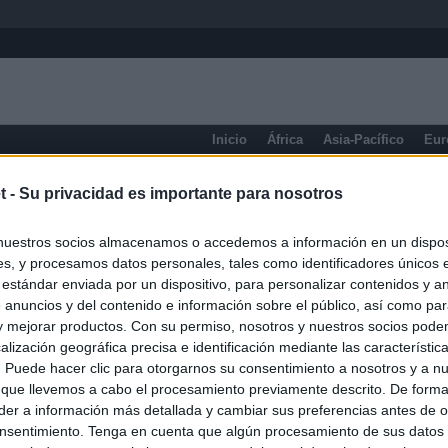
Inicio
África
Asia-Pacífico
Eur
Prensa de Información General
t -
Su privacidad es importante para nosotros
nuestros socios almacenamos o accedemos a información en un disposi
s, y procesamos datos personales, tales como identificadores únicos 
 estándar enviada por un dispositivo, para personalizar contenidos y a
 anuncios y del contenido e información sobre el público, así como pa
 y mejorar productos. Con su permiso, nosotros y nuestros socios podem
alización geográfica precisa e identificación mediante las característic
s. Puede hacer clic para otorgarnos su consentimiento a nosotros y a n
 que llevemos a cabo el procesamiento previamente descrito. De forma 
er a información más detallada y cambiar sus preferencias antes de o
nsentimiento. Tenga en cuenta que algún procesamiento de sus datos