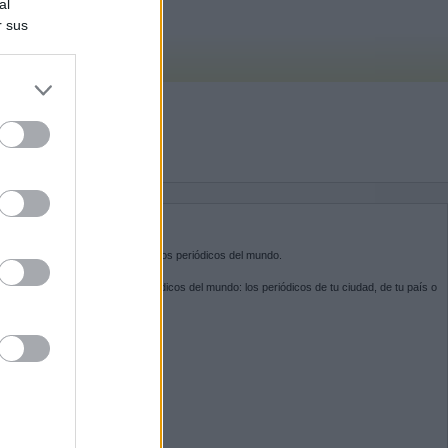
al
r sus
do nuestra
BRE KIOSKO.NET
sko.net
es la puerta de entrada a los periódicos del mundo.
ega por las portadas de los periódicos del mundo: los periódicos de tu ciudad, de tu país o
 otro extremo del mundo.
GUENOS