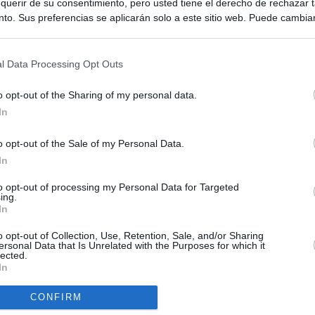
querir de su consentimiento, pero usted tiene el derecho de rechazar t
to. Sus preferencias se aplicarán solo a este sitio web. Puede cambia
s en cualquier momento entrando de nuevo en este sitio web o visitan
privacidad.
l Data Processing Opt Outs
o opt-out of the Sharing of my personal data.
In
o opt-out of the Sale of my Personal Data.
ias
SO
In
Kio
Ayuso no puede destinar directamente la venta del ático de
to opt-out of processing my Personal Data for Targeted
as por los incendios
ing.
Nav
In
del
uso: cómo ha cambiado su discurso sobre el ático de la
SÍ
o opt-out of Collection, Use, Retention, Sale, and/or Sharing
Madrid en una semana
ersonal Data that Is Unrelated with the Purposes for which it
lected.
In
tico: de los honorarios de la inmobiliaria a la estimación de venta
e Ayuso
CONFIRM