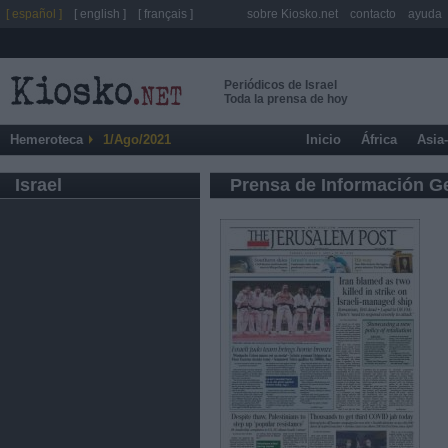
[ español ]
[ english ]
[ français ]
sobre Kiosko.net
contacto
ayuda
Periódicos de Israel
Toda la prensa de hoy
Hemeroteca
1/Ago/2021
Inicio
África
Asia
Israel
Prensa de Información G