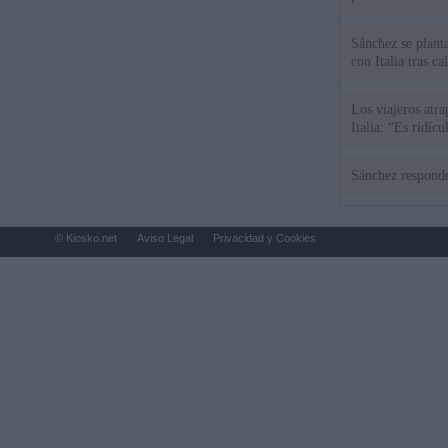
Sánchez se plant
con Italia tras c
Los viajeros atra
Italia: “Es ridíc
Sánchez responde
© Kiosko.net
Aviso Legal
Privacidad y Cookies