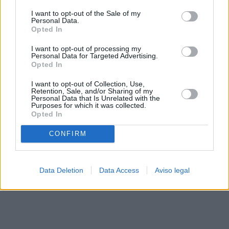
solo a este sitio web. Puede cambiar sus preferencias en
I want to opt-out of the Sale of my
cualquier momento entrando de nuevo en este sitio web o
Personal Data.
visitando nuestra política de privacidad.
Opted In
I want to opt-out of processing my
Personal Data for Targeted Advertising.
Opted In
I want to opt-out of Collection, Use,
Retention, Sale, and/or Sharing of my
Personal Data that Is Unrelated with the
Purposes for which it was collected.
Opted In
CONFIRM
Data Deletion
Data Access
Aviso legal