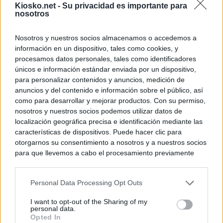
Kiosko.net -
Su privacidad es importante para
nosotros
Nosotros y nuestros socios almacenamos o accedemos a
información en un dispositivo, tales como cookies, y
procesamos datos personales, tales como identificadores
únicos e información estándar enviada por un dispositivo,
para personalizar contenidos y anuncios, medición de
anuncios y del contenido e información sobre el público, así
como para desarrollar y mejorar productos. Con su permiso,
nosotros y nuestros socios podemos utilizar datos de
localización geográfica precisa e identificación mediante las
características de dispositivos. Puede hacer clic para
otorgarnos su consentimiento a nosotros y a nuestros socios
para que llevemos a cabo el procesamiento previamente
descrito. De forma alternativa, puede acceder a información
más detallada y cambiar sus preferencias antes de otorgar o
Personal Data Processing Opt Outs
negar su consentimiento. Tenga en cuenta que algún
procesamiento de sus datos personales puede no requerir
I want to opt-out of the Sharing of my
de su consentimiento, pero usted tiene el derecho de
personal data.
rechazar tal procesamiento. Sus preferencias se aplicarán
Opted In