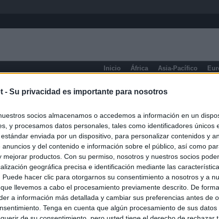
Inicio
África
Asia-Pacífico
Eur
eneral
t -
Su privacidad es importante para nosotros
nuestros socios almacenamos o accedemos a información en un disposi
s, y procesamos datos personales, tales como identificadores únicos 
 estándar enviada por un dispositivo, para personalizar contenidos y a
 anuncios y del contenido e información sobre el público, así como pa
 y mejorar productos. Con su permiso, nosotros y nuestros socios podem
alización geográfica precisa e identificación mediante las característic
s. Puede hacer clic para otorgarnos su consentimiento a nosotros y a n
 que llevemos a cabo el procesamiento previamente descrito. De forma 
er a información más detallada y cambiar sus preferencias antes de o
nsentimiento. Tenga en cuenta que algún procesamiento de sus datos
querir de su consentimiento, pero usted tiene el derecho de rechazar t