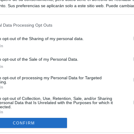
to. Sus preferencias se aplicarán solo a este sitio web. Puede cambia
s en cualquier momento entrando de nuevo en este sitio web o visitan
privacidad.
l Data Processing Opt Outs
o opt-out of the Sharing of my personal data.
In
o opt-out of the Sale of my Personal Data.
ias
In
SO
Kio
 entre los viajeros procedentes de Italia por los nuevos
to opt-out of processing my Personal Data for Targeted
ing.
 lo esperábamos peor"
Nav
In
del
ntroles a los viajeros procedentes de Italia tras el rechazo de
o opt-out of Collection, Use, Retention, Sale, and/or Sharing
SÍ
los
ersonal Data that Is Unrelated with the Purposes for which it
lected.
In
tica, en directo: Interior reitera que los controles a viajeros
alia son aleatorios y no sistemáticos
CONFIRM