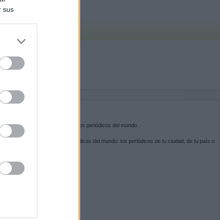
r sus
do nuestra
BRE KIOSKO.NET
sko.net
es la puerta de entrada a los periódicos del mundo.
ega por las portadas de los periódicos del mundo: los periódicos de tu ciudad, de tu país o
 otro extremo del mundo.
GUENOS