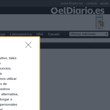
sobre Kiosko.net
contacto
ayuda
opa
Latinoamérica
USA
Canadá
tivo, tales
e
nuncios,
ra
os utilizar
as de
uestros
alternativa,
torgar o
 personales
al