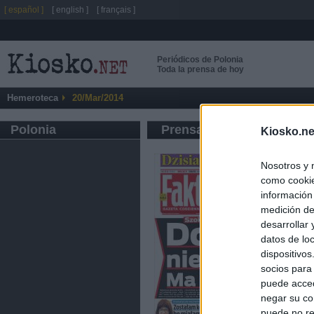
[ español ]
[ english ]
[ français ]
Periódicos de Polonia
Toda la prensa de hoy
Hemeroteca
20/Mar/2014
Polonia
Prensa de Información G
Kiosko.ne
Nosotros y 
como cookie
información
medición de
desarrollar
datos de loc
dispositivo
socios para
puede acced
negar su co
puede no re