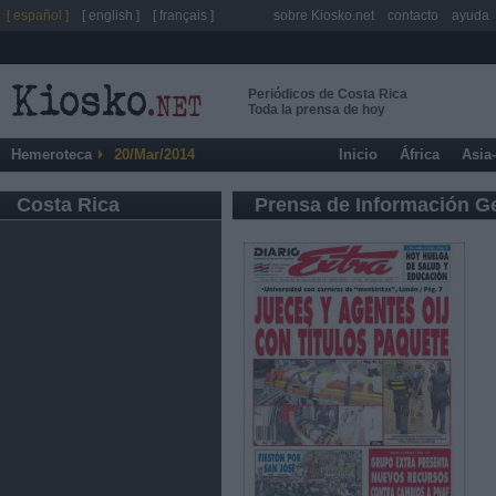
[ español ]
[ english ]
[ français ]
sobre Kiosko.net
contacto
ayuda
Periódicos de Costa Rica
Toda la prensa de hoy
Hemeroteca
20/Mar/2014
Inicio
África
Asia
Costa Rica
Prensa de Información G