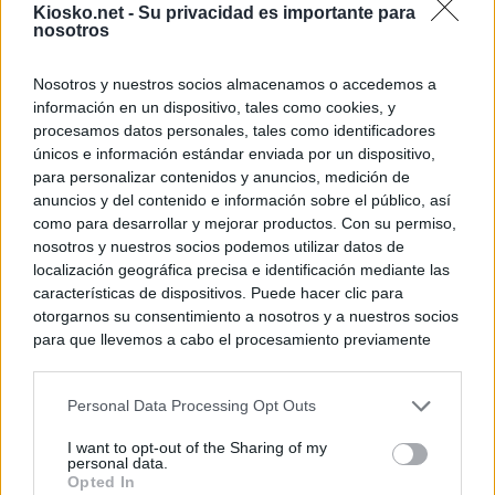
Kiosko.net -
Su privacidad es importante para
nosotros
Nosotros y nuestros socios almacenamos o accedemos a
información en un dispositivo, tales como cookies, y
procesamos datos personales, tales como identificadores
únicos e información estándar enviada por un dispositivo,
para personalizar contenidos y anuncios, medición de
anuncios y del contenido e información sobre el público, así
como para desarrollar y mejorar productos. Con su permiso,
nosotros y nuestros socios podemos utilizar datos de
localización geográfica precisa e identificación mediante las
características de dispositivos. Puede hacer clic para
otorgarnos su consentimiento a nosotros y a nuestros socios
para que llevemos a cabo el procesamiento previamente
descrito. De forma alternativa, puede acceder a información
más detallada y cambiar sus preferencias antes de otorgar o
Personal Data Processing Opt Outs
negar su consentimiento. Tenga en cuenta que algún
procesamiento de sus datos personales puede no requerir
I want to opt-out of the Sharing of my
de su consentimiento, pero usted tiene el derecho de
personal data.
rechazar tal procesamiento. Sus preferencias se aplicarán
Opted In