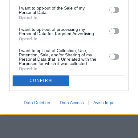
solo a este sitio web. Puede cambiar sus preferencias en
I want to opt-out of the Sale of my
cualquier momento entrando de nuevo en este sitio web o
Personal Data.
visitando nuestra política de privacidad.
Opted In
I want to opt-out of processing my
Personal Data for Targeted Advertising.
Opted In
I want to opt-out of Collection, Use,
Retention, Sale, and/or Sharing of my
Personal Data that Is Unrelated with the
Purposes for which it was collected.
Opted In
CONFIRM
Data Deletion
Data Access
Aviso legal