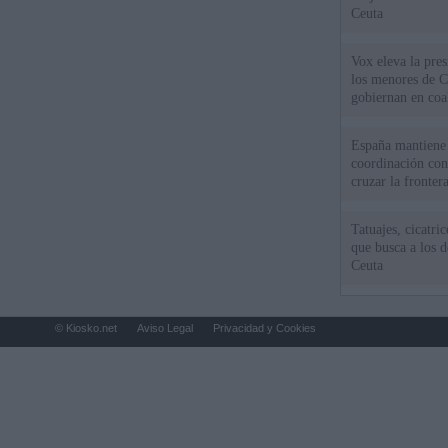
Ceuta
Vox eleva la pres
los menores de C
gobiernan en coa
España mantiene l
coordinación con
cruzar la fronter
Tatuajes, cicatri
que busca a los d
Ceuta
© Kiosko.net
Aviso Legal
Privacidad y Cookies