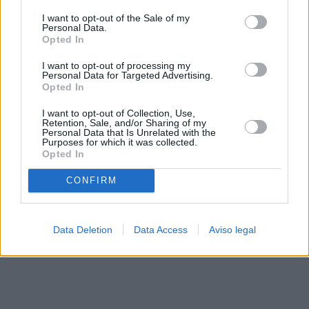
solo a este sitio web. Puede cambiar sus preferencias en
I want to opt-out of the Sale of my
cualquier momento entrando de nuevo en este sitio web o
Personal Data.
visitando nuestra política de privacidad.
Opted In
I want to opt-out of processing my
Personal Data for Targeted Advertising.
Opted In
I want to opt-out of Collection, Use,
Retention, Sale, and/or Sharing of my
Personal Data that Is Unrelated with the
Purposes for which it was collected.
Opted In
CONFIRM
Data Deletion
Data Access
Aviso legal