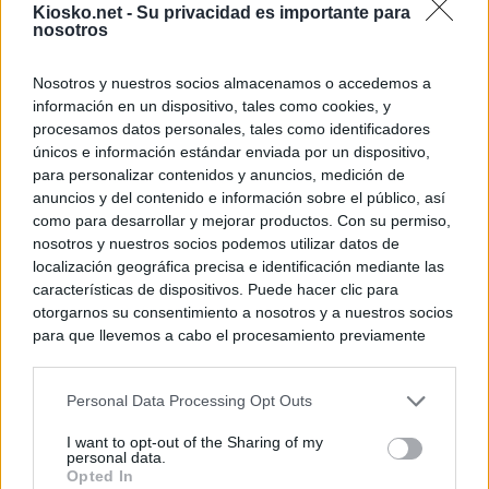
Kiosko.net -
Su privacidad es importante para
nosotros
© Kiosko.net
Aviso Legal
Privacidad y Cookies
Nosotros y nuestros socios almacenamos o accedemos a
información en un dispositivo, tales como cookies, y
procesamos datos personales, tales como identificadores
únicos e información estándar enviada por un dispositivo,
para personalizar contenidos y anuncios, medición de
anuncios y del contenido e información sobre el público, así
como para desarrollar y mejorar productos. Con su permiso,
nosotros y nuestros socios podemos utilizar datos de
localización geográfica precisa e identificación mediante las
características de dispositivos. Puede hacer clic para
otorgarnos su consentimiento a nosotros y a nuestros socios
para que llevemos a cabo el procesamiento previamente
descrito. De forma alternativa, puede acceder a información
más detallada y cambiar sus preferencias antes de otorgar o
Personal Data Processing Opt Outs
negar su consentimiento. Tenga en cuenta que algún
procesamiento de sus datos personales puede no requerir
I want to opt-out of the Sharing of my
de su consentimiento, pero usted tiene el derecho de
personal data.
rechazar tal procesamiento. Sus preferencias se aplicarán
Opted In