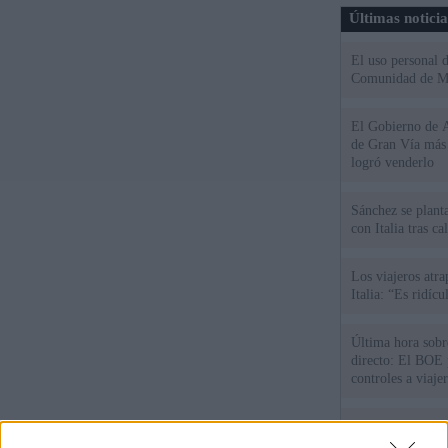
Últimas notici
El uso personal d
Comunidad de M
El Gobierno de A
de Gran Vía más
logró venderlo
Sánchez se plant
con Italia tras c
Los viajeros atra
Italia: “Es ridíc
Última hora sobre
directo: El BOE p
controles a viaje
tacha de "incomp
Sánchez responde