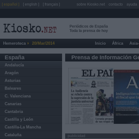
[ español ]
[ english ]
[ français ]
sobre Kiosko.net
contacto
ayuda
Periódicos de España
Toda la prensa de hoy
Hemeroteca
20/Mar/2014
Inicio
África
Asia
España
Prensa de Información G
Andalucía
Aragón
Asturias
Baleares
C. Valenciana
Canarias
Cantabria
Castilla y León
Castilla-La Mancha
Cataluña
publicidad