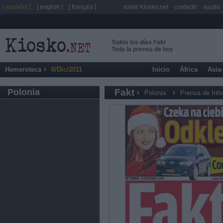
[ español ]
[ english ]
[ français ]
sobre Kiosko.net
contacto
ayuda
Todos los días Fakt
Toda la prensa de hoy
Hemeroteca
6/Dic/2011
Inicio
África
Asia
Polonia
Fakt
Polonia
Prensa de Inf