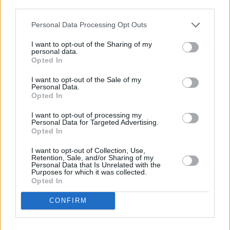
descrito. De forma alternativa, puede acceder a información
más detallada y cambiar sus preferencias antes de otorgar o
Personal Data Processing Opt Outs
negar su consentimiento. Tenga en cuenta que algún
procesamiento de sus datos personales puede no requerir
I want to opt-out of the Sharing of my
de su consentimiento, pero usted tiene el derecho de
personal data.
rechazar tal procesamiento. Sus preferencias se aplicarán
Opted In
solo a este sitio web. Puede cambiar sus preferencias en
I want to opt-out of the Sale of my
cualquier momento entrando de nuevo en este sitio web o
Personal Data.
visitando nuestra política de privacidad.
Opted In
I want to opt-out of processing my
Personal Data for Targeted Advertising.
Opted In
I want to opt-out of Collection, Use,
Retention, Sale, and/or Sharing of my
Personal Data that Is Unrelated with the
Purposes for which it was collected.
Opted In
CONFIRM