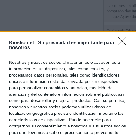
La empresa públic
comprado dos inm
aunque Ayuso dic
el año"
Qué puede "depur
de violencia de g
Gobierno andalu
Kiosko.net -
Su privacidad es importante para
nosotros
Cientos de menor
Nosotros y nuestros socios almacenamos o accedemos a
del Príncipe sin
intemperie"
información en un dispositivo, tales como cookies, y
procesamos datos personales, tales como identificadores
únicos e información estándar enviada por un dispositivo,
© Kiosko.net
Aviso Legal
Privacidad y Cookies
para personalizar contenidos y anuncios, medición de
anuncios y del contenido e información sobre el público, así
como para desarrollar y mejorar productos. Con su permiso,
nosotros y nuestros socios podemos utilizar datos de
localización geográfica precisa e identificación mediante las
características de dispositivos. Puede hacer clic para
otorgarnos su consentimiento a nosotros y a nuestros socios
para que llevemos a cabo el procesamiento previamente